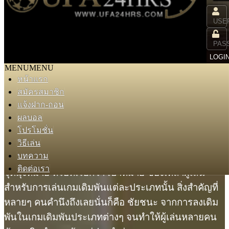
สำเร็จ
กลยุทธ์เล่นคาสิโน ufa
ออนไลน์ให้ประสบความ
LOGI
MENU
MENU
สำเร็จ
หน้าแรก
สมัครสมาชิก
blog
ufa
,
คาสิโนออนไลน์
,
บาคาร่า
,
เทคนิคคาสิโน
แจ้งฝาก-ถอน
หากนักเดิมพันท่านไหนที่กำลังมองหา
ผลบอล
เทคนิคในการเอาชนะเดิมพัน เกมคาสิโน
โปรโมชั่น
ufa
ออนไลน์อยู่ เราขอแนะนำเทคนิคเหล่า
วิธีเล่น
นี้ที่ใช้ได้ผลจริงแน่นอน
บทความ
ติดต่อเรา
จุดมุ่งหมาย หรือที่เรียกว่า เป้าหมาย ของเหล่าผู้เล่น
สำหรับการเล่นเกมเดิมพันแต่ละประเภทนั้น สิ่งสำคัญที่
หลายๆ คนคำนึงถึงเลยนั่นก็คือ ชัยชนะ จากการลงเดิม
พันในเกมเดิมพันประเภทต่างๆ จนทำให้ผู้เล่นหลายคน