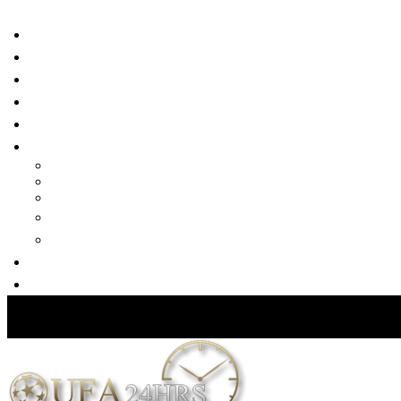
Skip to content
หน้าแรก
สมัครสมาชิก
แจ้งฝาก-ถอน
ผลบอล
โปรโมชั่น
วิธีเล่น
W88
Golden Slot
SA Gaming
วิธีแทงบอล
ตั้งค่าพื้นฐาน
บทความ
ติดต่อเรา