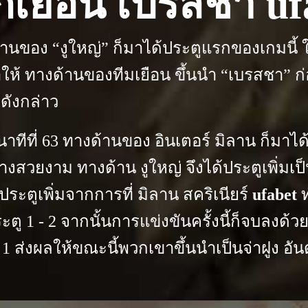
บุกเยือน เบรสชา
uf
งด้านของ “งูใหญ่” ก็มาได้ประตูแรกของเกมนี้ 
ห้ ทางด้านของทีมเยือน ขึ้นนำ “เบรสชา” ก่อ
ดังกล่าว
าทีที่ 63 ทางด้านของ อินเตอร์ มิลาน ก็มาได้
่างสวยงาม ทางด้าน งูใหญ่ จึงได้ประตูเพิ่มเป็
ระตูเพิ่มจากการที่ มิลาน สคริเนียร์
ufabet
ระตู 1 - 2 จากนั้นการแข่งขันครั้งนี้ก็จบลงด้
1 ส่งผลให้ขณะนี้พวกเขาขึ้นนำเป็นจ่าฝูง อันดั