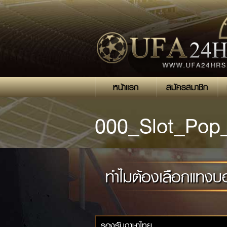
Skip
to
content
หน้าแรก
สมัครสมาชิก
000_Slot_Pop
ทำไมต้องเลือกแทง
รองรับภาษาไทย