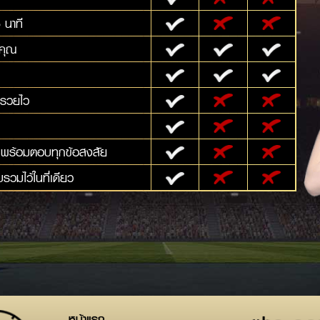
 นาที
งคุณ
ย รวยไว
 พร้อมตอบทุกข้อสงสัย
วมไว้ในที่เดียว
หน้าแรก