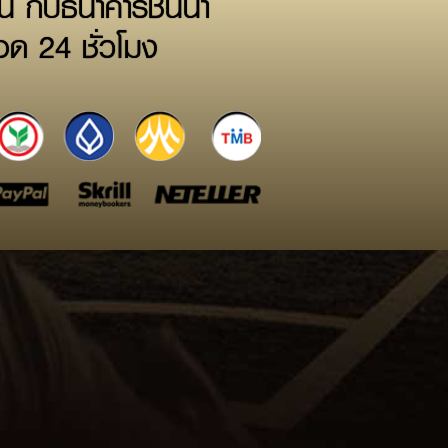
 กับธนาคารชั้นนำ
ด 24 ชั่วโมง