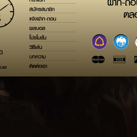
ฝาก-ถอน
สมัครสมาชิก
ตลอ
แจ้งฝาก-ถอน
ผลบอล
โปรโมชั่น
วิธีเล่น
3
บทความ
ติดต่อเรา
COM