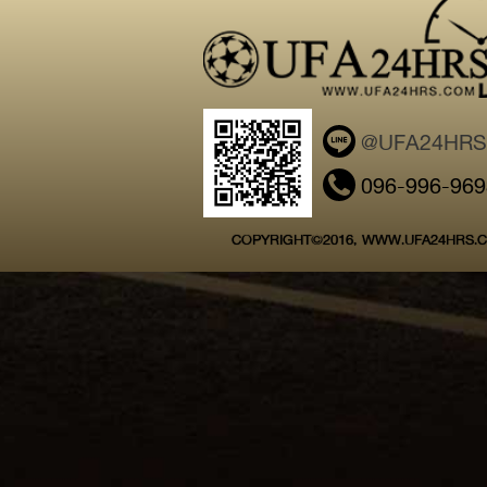
@UFA24HRS
096-996-969
COPYRIGHT©2016, WWW.UFA24HRS.