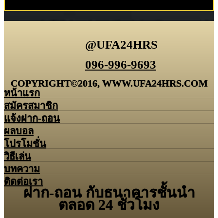
@UFA24HRS
096-996-9693
COPYRIGHT©2016, WWW.UFA24HRS.COM
หน้าแรก
สมัครสมาชิก
แจ้งฝาก-ถอน
ผลบอล
โปรโมชั่น
วิธีเล่น
บทความ
ติดต่อเรา
ฝาก-ถอน กับธนาคารชั้นนำ
ตลอด 24 ชั่วโมง