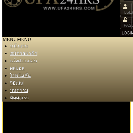
ทำไมต้องเลือกแทงบอลออนไลน์
กับ
UFA24HRS.COM
รองรับภาษาไทย
LOGI
MENU
MENU
หน้าแรก
สมัครสมาชิก
แจ้งฝาก-ถอน
ผลบอล
โปรโมชั่น
วิธีเล่น
บทความ
รับประกันความรวดเร็ว ฝาก-ถอน ใน 5 นาที
ติดต่อเรา