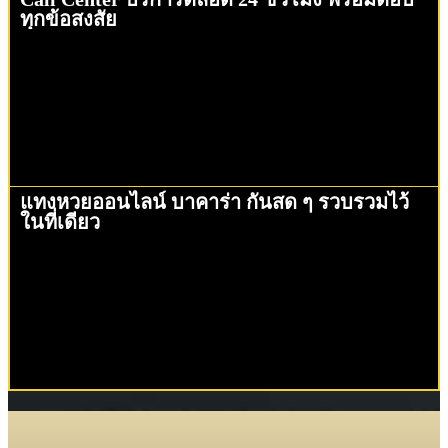
ทุกข้อสงสัย
แทงหวยออนไลน์ บาคาร่า กันสด ๆ รวบรวมไว้
ในที่เดียว