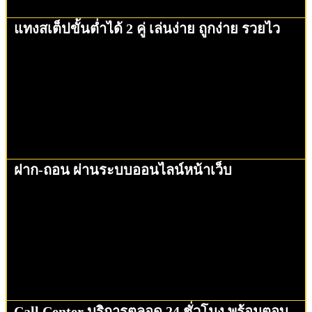
แทงสเต็ปขั้นต่ำได้ 2 คู่ เล่นง่าย ถูกง่าย รวยไว
ฝาก-ถอน ผ่านระบบออนไลน์หน้าเว็บ
Call Center บริการตลอด 24 ชั่วโมง พร้อมตอบ