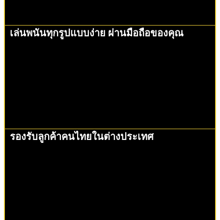
เล่นพนันทุกรูปแบบง่าย ผ่านมือถือของคุณ
รองรับลูกค้าคนไทยในต่างประเทศ