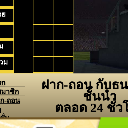
รวย
ม
รวม
ฝาก-ถอน กับธ
รก
สมาชิก
ชั้นนำ
าก-ถอน
ตลอด 24 ชั่ว
ล
ั่น