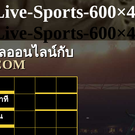
Live-Sports-600×
Live-Sports-600×
ลออนไลน์กับ
COM
าที
ณ