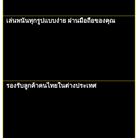
เล่นพนันทุกรูปแบบง่าย ผ่านมือถือของคุณ
รองรับลูกค้าคนไทยในต่างประเทศ