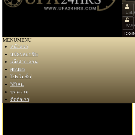
ทำไมต้องเลือกแทงบอลออนไลน์
กับ
UFA24HRS.COM
รองรับภาษาไทย
LOGI
MENU
MENU
หน้าแรก
สมัครสมาชิก
แจ้งฝาก-ถอน
ผลบอล
โปรโมชั่น
วิธีเล่น
บทความ
รับประกันความรวดเร็ว ฝาก-ถอน ใน 5 นาที
ติดต่อเรา