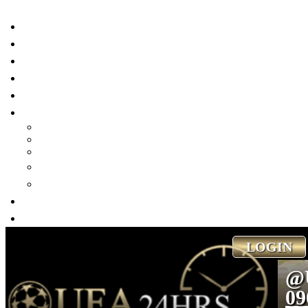
Skip to content
หน้าแรก
สมัครสมาชิก
แจ้งฝาก-ถอน
ผลบอล
โปรโมชั่น
วิธีเล่น
W88
Golden Slot
SA Gaming
วิธีแทงบอล
ตั้งค่าพื้นฐาน
บทความ
ติดต่อเรา
LOGIN
ufabet1688 บาคาร่า
Ufabet สมัครUfabet สมัครยูฟ่าเบท แทงบอล คาสิโน สล็อต คลิก
@
เลย
09
ufabet1688 บาคาร่า