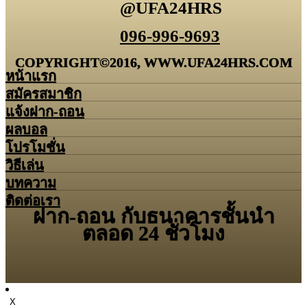
@UFA24HRS
096-996-9693
COPYRIGHT©2016, WWW.UFA24HRS.COM
หน้าแรก
สมัครสมาชิก
แจ้งฝาก-ถอน
ผลบอล
โปรโมชั่น
วิธีเล่น
บทความ
ติดต่อเรา
ฝาก-ถอน กับธนาคารชั้นนำ
ตลอด 24 ชั่วโมง
X