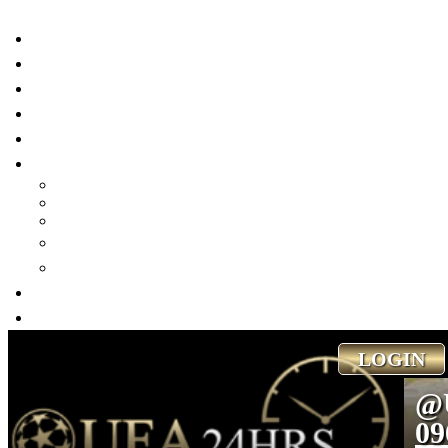
Skip to content
หน้าแรก
สมัครสมาชิก
แจ้งฝาก-ถอน
ผลบอล
โปรโมชั่น
วิธีเล่น
W88
Golden Slot
SA Gaming
วิธีแทงบอล
ตั้งค่าพื้นฐาน
บทความ
ติดต่อเรา
LOGIN
111
Ufabet สมัครUfabet สมัครยูฟ่าเบท แทงบอล คาสิโน สล็อต คลิก
@
เลย
09
111