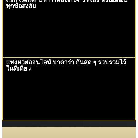
ทุกข้อสงสัย
แทงหวยออนไลน์ บาคาร่า กันสด ๆ รวบรวมไว้
ในที่เดียว