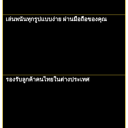
เล่นพนันทุกรูปแบบง่าย ผ่านมือถือของคุณ
รองรับลูกค้าคนไทยในต่างประเทศ