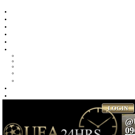
Skip to content
หน้าแรก
สมัครสมาชิก
แจ้งฝาก-ถอน
ผลบอล
โปรโมชั่น
วิธีเล่น
W88
Golden Slot
SA Gaming
วิธีแทงบอล
ตั้งค่าพื้นฐาน
บทความ
ติดต่อเรา
LOGIN
562000011504401
Ufabet สมัครUfabet สมัครยูฟ่าเบท แทงบอล คาสิโน สล็อต คลิก
@
เลย
09
562000011504401