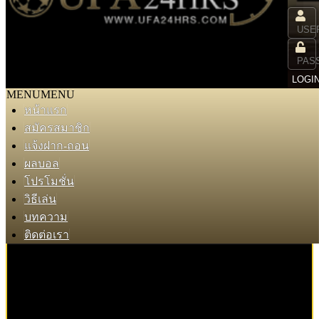
ทำไมต้องเลือกแทงบอลออนไลน์
กับ
UFA24HRS.COM
รองรับภาษาไทย
LOGI
MENU
MENU
หน้าแรก
สมัครสมาชิก
แจ้งฝาก-ถอน
ผลบอล
โปรโมชั่น
วิธีเล่น
บทความ
รับประกันความรวดเร็ว ฝาก-ถอน ใน 5 นาที
ติดต่อเรา