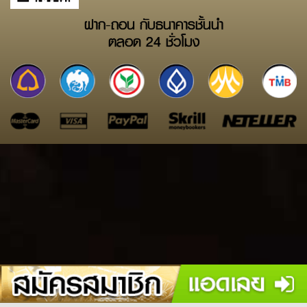
ฝาก-ถอน กับธนาคารชั้นนำ
ตลอด 24 ชั่วโมง