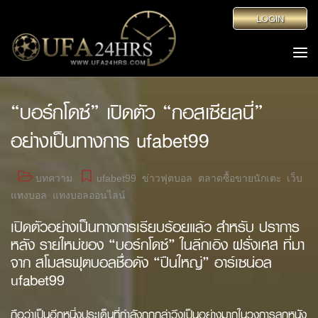
Skip
LOGIN
to
content
สมัคร Ufabet แทงบอล คาสิโน สล็อต สมัคร Ufa ufabet คลิกเลย
“บอร์กโดซ์” เปิดตัว “กอสเซียลนี่”
อย่างเป็นทางการ ufabet99
บทความ
ufabet99
,
ข่าวฟุตบอล
,
ตลาดซื้อขายนักเตะ
,
เว็บ
แทงบอล
,
แทงบอลออนไลน์
เปิดตัวอย่างเป็นทางการเรียบร้อยแล้ว สำหรับ ปราการ
หลัง รายใหม่ของ “บอร์กโดซ์” ในลีกเอิง ฝรั่งเศส ที่มา
จาก สโมสรฟุตบอลชื่อดัง “ปืนใหญ่” อาร์เซน่อล
ufabet99
ถือว่าเป็นอีกหนึ่งประเด็นที่กำลังถูกกล่าวึงเป็นอย่างมากในวงการลูกหนัง