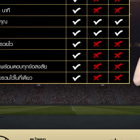
 นาที
งคุณ
ย รวยไว
 พร้อมตอบทุกข้อสงสัย
วมไว้ในที่เดียว
หน้าแรก