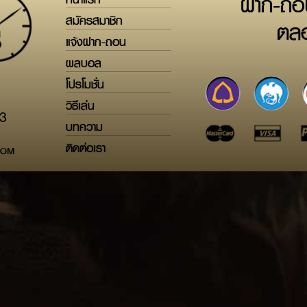
ฝาก-ถอน
สมัครสมาชิก
ตลอ
แจ้งฝาก-ถอน
ผลบอล
โปรโมชั่น
วิธีเล่น
3
บทความ
ติดต่อเรา
COM