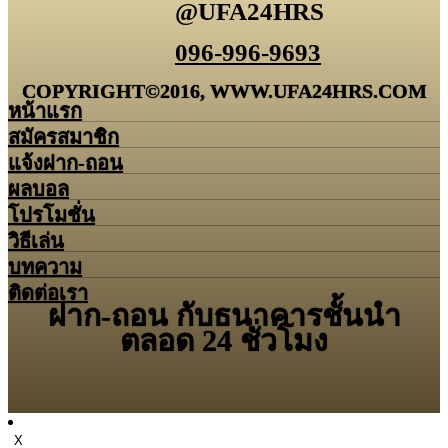
@UFA24HRS
096-996-9693
COPYRIGHT©2016, WWW.UFA24HRS.COM
หน้าแรก
สมัครสมาชิก
แจ้งฝาก-ถอน
ผลบอล
โปรโมชั่น
วิธีเล่น
บทความ
ติดต่อเรา
ฝาก-ถอน กับธนาคารชั้นนำ
ตลอด 24 ชั่วโมง
X