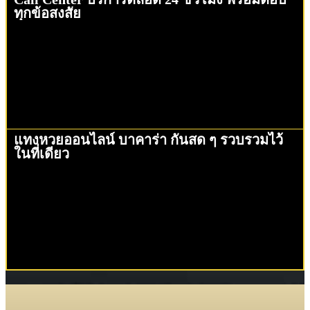
ทุกข้อสงสัย
แทงหวยออนไลน์ บาคาร่า กันสด ๆ รวบรวมไว้
ในที่เดียว