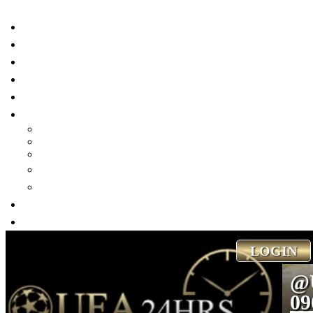
Skip to content
หน้าแรก
สมัครสมาชิก
แจ้งฝาก-ถอน
ผลบอล
โปรโมชั่น
วิธีเล่น
W88
Golden Slot
SA Gaming
วิธีแทงบอล
ตั้งค่าพื้นฐาน
บทความ
ติดต่อเรา
LOGIN
dFQROr7oWzulq5FZYR
Ufabet สมัครUfabet สมัครยูฟ่าเบท แทงบอล คาสิโน สล็อต คลิก
@
เลย
09
dFQROr7oWzulq5FZYR