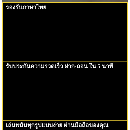
รองรับภาษาไทย
รับประกันความรวดเร็ว ฝาก-ถอน ใน 5 นาที
เล่นพนันทุกรูปแบบง่าย ผ่านมือถือของคุณ