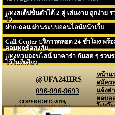
แทงสเต็ปขั้นต่ำได้ 2 คู่ เล่นง่าย ถูกง่าย 
ไว
ฝาก-ถอน ผ่านระบบออนไลน์หน้าเว็บ
Call Center บริการตลอด 24 ชั่วโมง พร้อ
ตอบทุกข้อสงสัย
แทงหวยออนไลน์ บาคาร่า กันสด ๆ รวบ
ไว้ในที่เดียว
หน้าแ
@UFA24HRS
สมัคร
096-996-9693
แจ้งฝ
ผลบอ
COPYRIGHT©2016,
โปรโมช
WWW.UFA24HRS.COM
วิธีเล่น