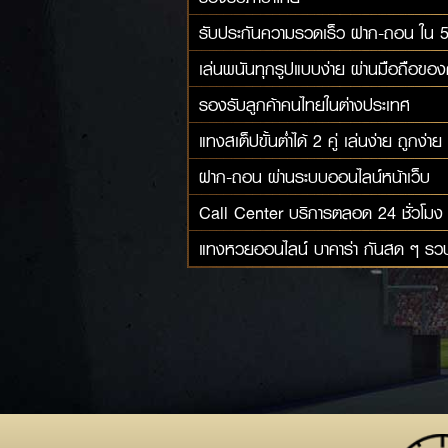
รับประกันความรวดเร็ว ฝาก-ถอน ใน 5
เล่นพนันทุกรูปแบบง่าย ผ่านมือถือขอ
รองรับลูกค้าคนไทยในต่างประเทศ
แทงสเต็ปขั้นต่ำได้ 2 คู่ เล่นง่าย ถูกง่า
ฝาก-ถอน ผ่านระบบออนไลน์หน้าเว็บ
Call Center บริการตลอด 24 ชั่วโมง
แทงหวยออนไลน์ บาคาร่า กันสด ๆ รวบร