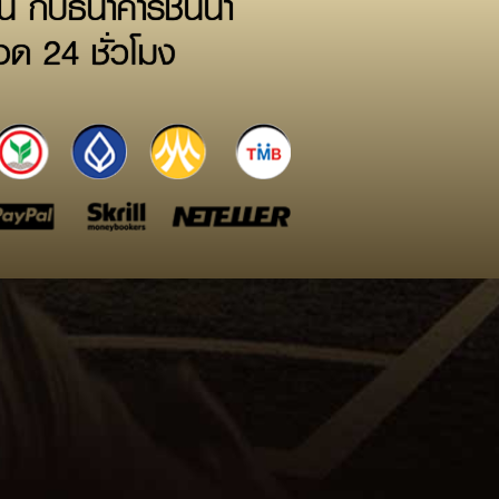
 กับธนาคารชั้นนำ
ด 24 ชั่วโมง