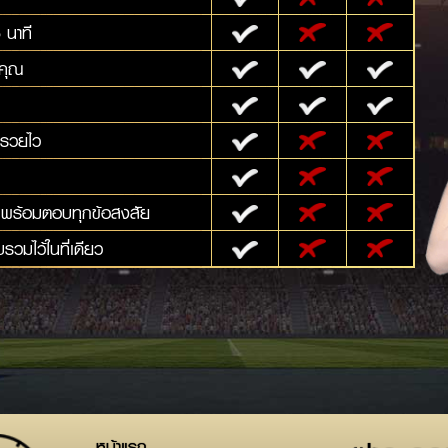
 นาที
งคุณ
ย รวยไว
 พร้อมตอบทุกข้อสงสัย
วมไว้ในที่เดียว
หน้าแรก