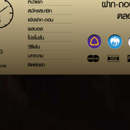
ฝาก-ถอน
หน้าแรก
สมัครสมาชิก
ตลอ
แจ้งฝาก-ถอน
ผลบอล
โปรโมชั่น
วิธีเล่น
3
บทความ
ติดต่อเรา
COM