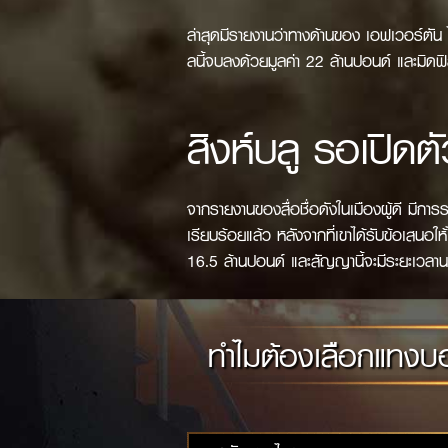
ล่าสุดมีรายงานว่าทางด้านของ เอฟเวอร์ตัน
ลนี้จบลงด้วยมูลค่า 22 ล้านปอนด์ และมิดฟ
สิงห์บลู รอเปิด
จากรายงานของสื่อชื่อดังในเมืองผู้ดี มีการ
เรียบร้อยแล้ว หลังจากที่เขาได้รับข้อเสนอให้
16.5 ล้านปอนด์ และสัญญานี้จะมีระยะเวลาน
ทำไมต้องเลือกแทง