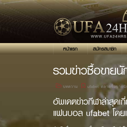
Skip
to
content
หน้าแรก
สมัครสมาชิก
รวมข่าวซื้อขายน
บทความ
ufabet
,
ตลาดซื้อขายนั
อัพเดตข่าวกีฬาล่าสุดเก
แฟนบอล
ufabet
โดยเ