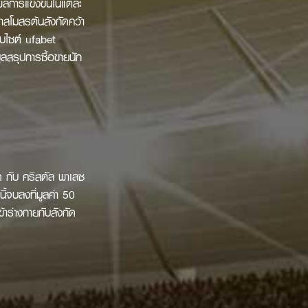
ผลการแข่งขันในแต่ละ
าสโมสรต้นสังกัดคว้า
ว็บไซต์ ufabet
มูลสรุปการซื้อขายนัก
ต็ด กับ คริสตัล พาเลซ
้จบลงที่มูลค่า 50
าร่างกายกับสังกัด