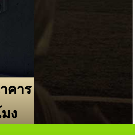
นาคาร
โมง