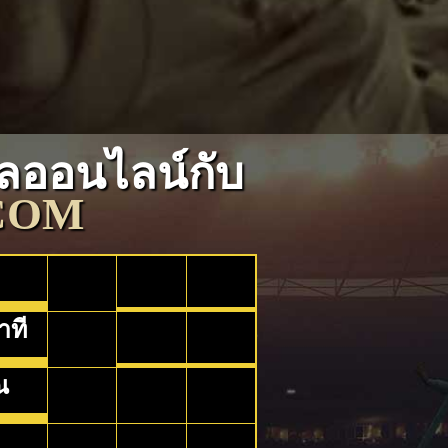
ลออนไลน์กับ
COM
าที
ณ