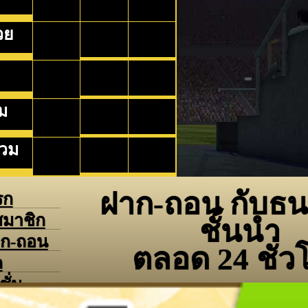
รวย
ม
รวม
ฝาก-ถอน กับธ
รก
สมาชิก
ชั้นนำ
าก-ถอน
ตลอด 24 ชั่ว
ล
ั่น