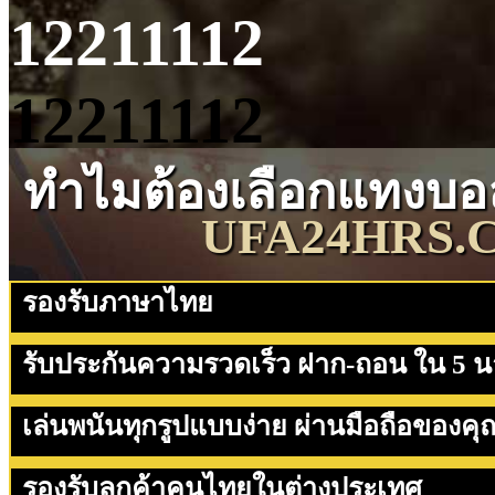
12211112
12211112
ทำไมต้องเลือกแทงบอ
UFA24HRS.
รองรับภาษาไทย
รับประกันความรวดเร็ว ฝาก-ถอน ใน 5 น
เล่นพนันทุกรูปแบบง่าย ผ่านมือถือของคุ
รองรับลูกค้าคนไทยในต่างประเทศ