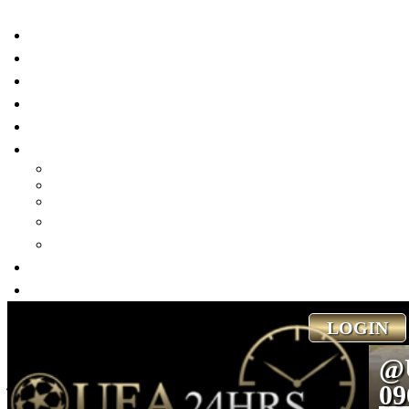
Skip to content
หน้าแรก
สมัครสมาชิก
แจ้งฝาก-ถอน
ผลบอล
โปรโมชั่น
วิธีเล่น
W88
Golden Slot
SA Gaming
วิธีแทงบอล
ตั้งค่าพื้นฐาน
บทความ
ติดต่อเรา
LOGIN
รีวิว2
Ufabet สมัครUfabet สมัครยูฟ่าเบท แทงบอล คาสิโน สล็อต คลิก
@
เลย
09
รีวิว2