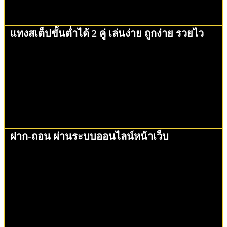
แทงสเต็ปขั้นต่ำได้ 2 คู่ เล่นง่าย ถูกง่าย รวยไว
ฝาก-ถอน ผ่านระบบออนไลน์หน้าเว็บ