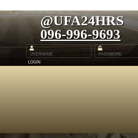
ลย
@UFA24HRS
096-996-9693
LOGIN