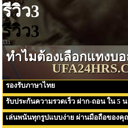
รีวิว3
รีวิว3
รีวิว
ทำไมต้องเลือกแทงบอ
UFA24HRS.
รองรับภาษาไทย
รับประกันความรวดเร็ว ฝาก-ถอน ใน 5 น
เล่นพนันทุกรูปแบบง่าย ผ่านมือถือของคุ