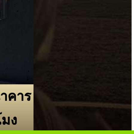
นาคาร
โมง