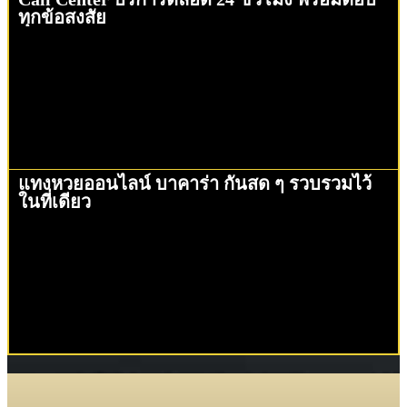
ทุกข้อสงสัย
แทงหวยออนไลน์ บาคาร่า กันสด ๆ รวบรวมไว้
ในที่เดียว