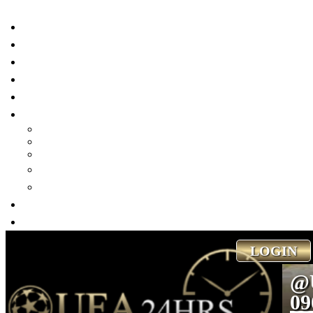
Skip to content
หน้าแรก
สมัครสมาชิก
แจ้งฝาก-ถอน
ผลบอล
โปรโมชั่น
วิธีเล่น
W88
Golden Slot
SA Gaming
วิธีแทงบอล
ตั้งค่าพื้นฐาน
บทความ
ติดต่อเรา
LOGIN
dFQROr7oWzulq5FZYj
Ufabet สมัครUfabet สมัครยูฟ่าเบท แทงบอล คาสิโน สล็อต คลิก
@
เลย
09
dFQROr7oWzulq5FZYj