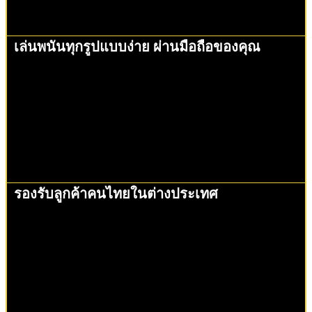
เล่นพนันทุกรูปแบบง่าย ผ่านมือถือของคุณ
รองรับลูกค้าคนไทยในต่างประเทศ