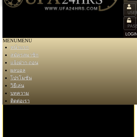
ทำไมต้องเลือกแทงบอลออนไลน์
กับ
UFA24HRS.COM
LOGI
รองรับภาษาไทย
MENU
MENU
หน้าแรก
สมัครสมาชิก
แจ้งฝาก-ถอน
ผลบอล
โปรโมชั่น
วิธีเล่น
บทความ
รับประกันความรวดเร็ว ฝาก-ถอน ใน 5 นาที
ติดต่อเรา