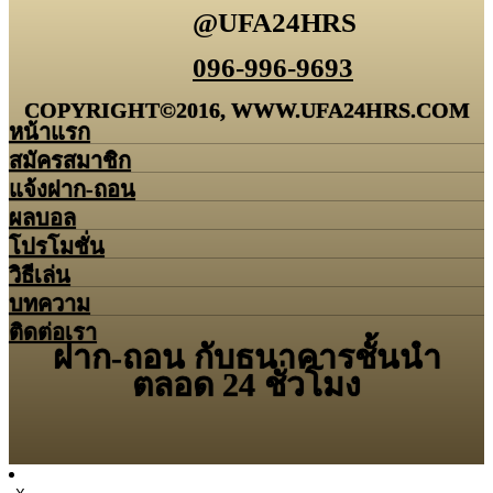
@UFA24HRS
096-996-9693
COPYRIGHT©2016, WWW.UFA24HRS.COM
หน้าแรก
สมัครสมาชิก
แจ้งฝาก-ถอน
ผลบอล
โปรโมชั่น
วิธีเล่น
บทความ
ติดต่อเรา
ฝาก-ถอน กับธนาคารชั้นนำ
ตลอด 24 ชั่วโมง