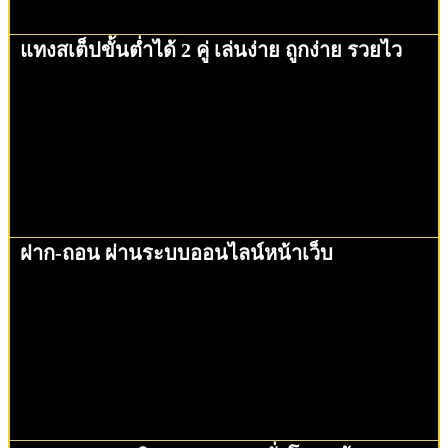
แทงสเต็ปขั้นต่ำได้ 2 คู่ เล่นง่าย ถูกง่าย รวยไว
ฝาก-ถอน ผ่านระบบออนไลน์หน้าเว็บ