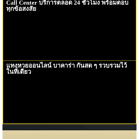
Call Center บริการตลอด 24 ชั่วโมง พร้อมตอบ
ทุกข้อสงสัย
แทงหวยออนไลน์ บาคาร่า กันสด ๆ รวบรวมไว้
ในที่เดียว