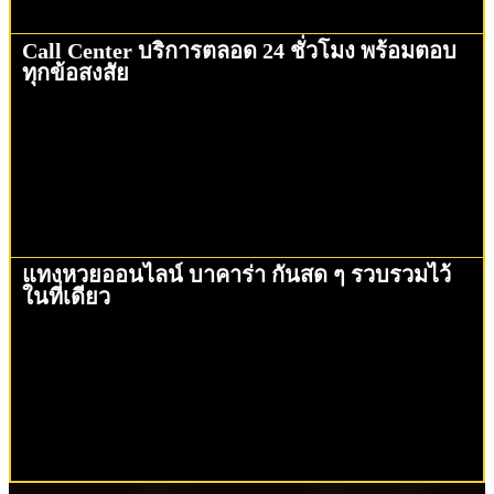
Call Center บริการตลอด 24 ชั่วโมง พร้อมตอบ
ทุกข้อสงสัย
แทงหวยออนไลน์ บาคาร่า กันสด ๆ รวบรวมไว้
ในที่เดียว