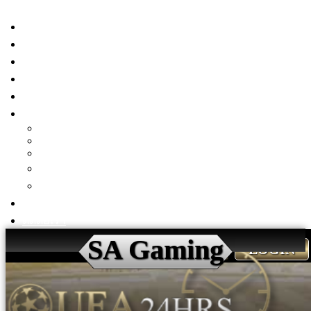
Skip to content
หน้าแรก
สมัครสมาชิก
แจ้งฝาก-ถอน
ผลบอล
โปรโมชั่น
วิธีเล่น
W88
Golden Slot
SA Gaming
วิธีแทงบอล
ตั้งค่าพื้นฐาน
บทความ
ติดต่อเรา
SA Gaming
LOGIN
Ufabet สมัครUfabet สมัครยูฟ่าเบท แทงบอล คาสิโน สล็อต คลิก
SA Gaming
เลย