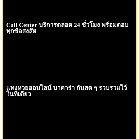
Call Center บริการตลอด 24 ชั่วโมง พร้อมตอบ
ทุกข้อสงสัย
แทงหวยออนไลน์ บาคาร่า กันสด ๆ รวบรวมไว้
ในที่เดียว