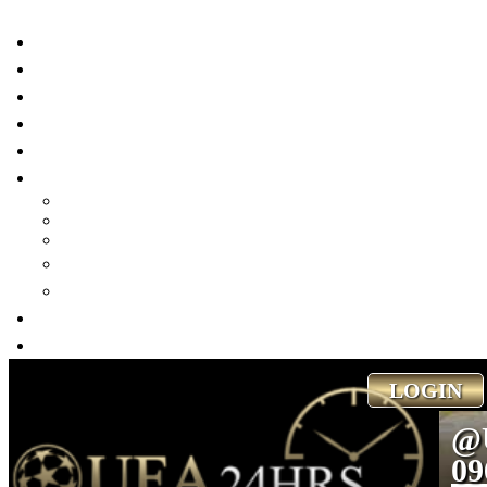
Skip to content
หน้าแรก
สมัครสมาชิก
แจ้งฝาก-ถอน
ผลบอล
โปรโมชั่น
วิธีเล่น
W88
Golden Slot
SA Gaming
วิธีแทงบอล
ตั้งค่าพื้นฐาน
บทความ
ติดต่อเรา
LOGIN
สร้างเงินได้ง่ายๆ จากการ
Ufabet สมัครUfabet สมัครยูฟ่าเบท แทงบอล คาสิโน สล็อต คลิก
@
ทายผล บาคาร่า
เลย
09