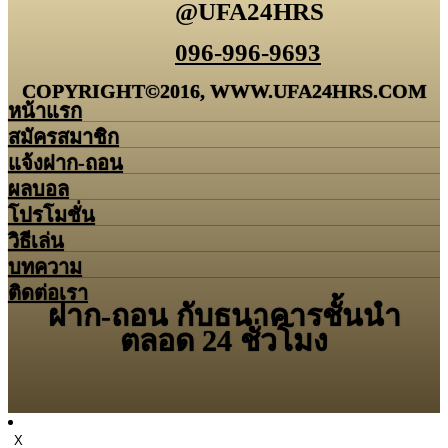
@UFA24HRS
096-996-9693
COPYRIGHT©2016, WWW.UFA24HRS.COM
หน้าแรก
สมัครสมาชิก
แจ้งฝาก-ถอน
ผลบอล
โปรโมชั่น
วิธีเล่น
บทความ
ติดต่อเรา
ฝาก-ถอน กับธนาคารชั้นนำ
ตลอด 24 ชั่วโมง
X