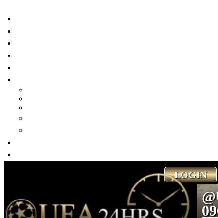
Skip to content
หน้าแรก
สมัครสมาชิก
แจ้งฝาก-ถอน
ผลบอล
โปรโมชั่น
วิธีเล่น
W88
Golden Slot
SA Gaming
วิธีแทงบอล
ตั้งค่าพื้นฐาน
บทความ
ติดต่อเรา
LOGIN
ufa
Ufabet สมัครUfabet สมัครยูฟ่าเบท แทงบอล คาสิโน สล็อต คลิก
@
เลย
09
ufa