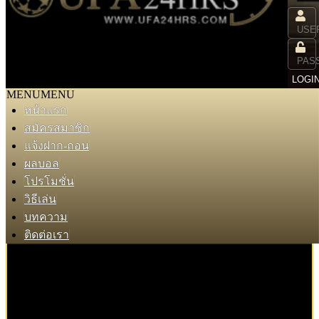
ทำไมต้องเลือกแทงบอลออนไลน์
กับ
UFA24HRS.COM
รองรับภาษาไทย
LOGI
MENU
MENU
หน้าแรก
สมัครสมาชิก
แจ้งฝาก-ถอน
ผลบอล
โปรโมชั่น
วิธีเล่น
บทความ
รับประกันความรวดเร็ว ฝาก-ถอน ใน 5 นาที
ติดต่อเรา