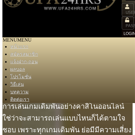
คืออะไร
สิ่งที่ไม่ควรทำในการเล่น
คาสิโนออนไลน์ ufabet
LOGI
MENU
MENU
คืออะไร
หน้าแรก
สมัครสมาชิก
blog
ufabet
,
คาสิโนออนไลน์
,
เทคนิคคาสิโน
,
เว็บเดิมพันออนไลน์
เล่นเดิมพันผ่านเว็บคาสิโน
แจ้งฝาก-ถอน
ออนไลน์ รู้หรือไม่ว่า สิ่งที่ไม่ควร
ผลบอล
ทำในการเล่นคาสิโนออนไลน์
โปรโมชั่น
ufabet
คืออะไร
วิธีเล่น
บทความ
ติดต่อเรา
การเล่นเกมเดิมพันอย่างคาสิโนออนไลน์
ใช่ว่าจะสามารถเล่นแบบไหนก็ได้ตามใจ
ชอบ เพราะทุกเกมเดิมพัน ย่อมีมีความเสี่ยง