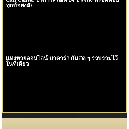
ทุกข้อสงสัย
แทงหวยออนไลน์ บาคาร่า กันสด ๆ รวบรวมไว้
ในที่เดียว