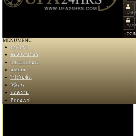
ทำไมต้องเลือกแทงบอลออนไลน์
กับ
UFA24HRS.COM
รองรับภาษาไทย
LOGI
MENU
MENU
หน้าแรก
สมัครสมาชิก
แจ้งฝาก-ถอน
ผลบอล
โปรโมชั่น
วิธีเล่น
บทความ
รับประกันความรวดเร็ว ฝาก-ถอน ใน 5 นาที
ติดต่อเรา