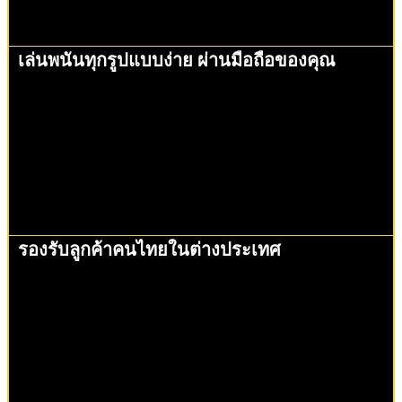
เล่นพนันทุกรูปแบบง่าย ผ่านมือถือของคุณ
รองรับลูกค้าคนไทยในต่างประเทศ