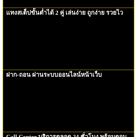
แทงสเต็ปขั้นต่ำได้ 2 คู่ เล่นง่าย ถูกง่าย รวยไว
ฝาก-ถอน ผ่านระบบออนไลน์หน้าเว็บ
Call Center บริการตลอด 24 ชั่วโมง พร้อมตอบ