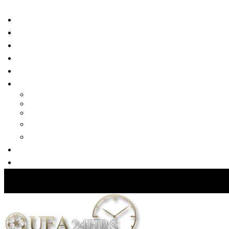
Skip to content
หน้าแรก
สมัครสมาชิก
แจ้งฝาก-ถอน
ผลบอล
โปรโมชั่น
วิธีเล่น
W88
Golden Slot
SA Gaming
วิธีแทงบอล
ตั้งค่าพื้นฐาน
บทความ
ติดต่อเรา