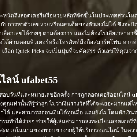
นักถึงลอตเตอรี่หรือหวยหลักที่จัดขึ้นในประเทศส่วนใหญ่
กับการหาตัวเลขหวยหรือเลขเด็ดของตัวเองไม่ได้ ซึ่งจะปัญ
ลือกเลขได้ง่ายๆ ตามต้องการ และไม่ต้องไปเสียเวลาหาซื
ซื้อได้ผ่านคอมพิวเตอร์หรือโทรศัพท์มือถือสมาร์ทโฟน หากท่
เลือก Quick Picks จะเป็นปุ่มที่จะคัดสรร ตัวเลขให้คุณจา
นไลน์
ufabet55
บวันที่และหมายเลขอีกครั้ง การถูกลอตเตอรีออนไลน์
u
ุณเท่านั้นที่รู้ว่าถูก ไม่ว่าเงินรางวัลที่ได้จะเยอะมากแค่ไ
มาได้ และสามารถถอนเงินได้ทุกเมื่อ แถมยังไม่โดนหักเงินร
ถทำได้ง่ายๆ ช่วยให้ผู้เล่นสามารถลงทะเบียนลอตเตอรีท
วามสะดวกในนามของพวกเขาจากผู้ให้บริการออนไลน์ ในคว