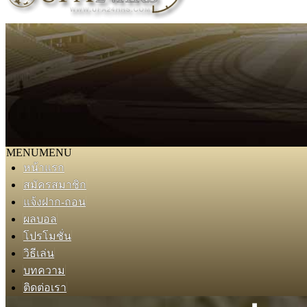
Ufabet สมัครUfabet สมัครยูฟ่าเบท แทงบอล คาสิโน สล็อต คลิกเ
MENU
MENU
หน้าแรก
สมัครสมาชิก
แจ้งฝาก-ถอน
ผลบอล
โปรโมชั่น
วิธีเล่น
บทความ
ติดต่อเรา