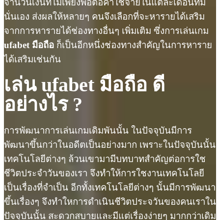
จำนวนเงินที่ไม่เพียงพอต่อค่าใช้จ่ายในแต่ละเดือนที่มี
นั่นเอง ส่งผลให้หลายๆ คนจึงเลือกที่จะหารายได้เสริม
จากการหารายได้ช่องทางอื่นๆ เพิ่มเติม ซึ่งการเล่นเกม
ufabet มือถือ
ก็เป็นอีกหนึ่งช่องทางสำคัญในการหาราย
ได้เสริมเช่นกัน
เล่น
ufabet มือถือ
ดี
อย่างไร ?
การพัฒนาการเล่นเกมเดิมพันนั้น ในปัจจุบันมีการ
พัฒนาขึ้นกว่าในอดีตเป็นอย่างมาก เพราะในปัจจุบันนั้น
เทคโนโลยีต่างๆ ล้วนเขามามีบทบาทสำคัญต่อการใช
ชีวิตประจำวันของเรา จึงทำให้การใชงานเทคโนโลยี
เป็นเรื่องที่จำเป็น อีกทั้งเทคโนโลยีต่างๆ นั้นมีการพัฒนา
ขึ้นเรื่องๆ จึงทำใหการดำเนินชีวิตประจวันของคนเราใน
ปัจจุบันนั้น สะดวกสบายและมีแต่เรื่องง่ายๆ มากกว่าเดิม