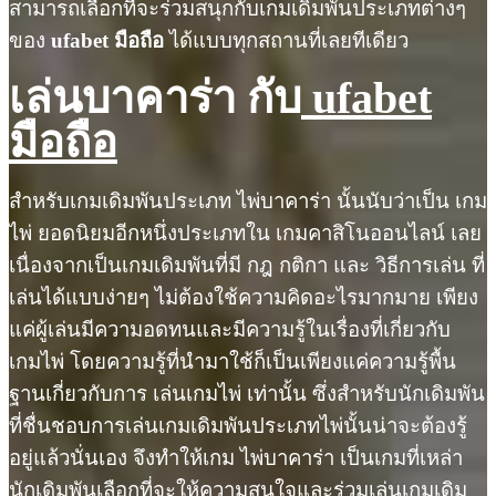
สามารถเลือกที่จะร่วมสนุกกับเกมเดิมพันประเภทต่างๆ
ของ
ufabet มือถือ
ได้แบบทุกสถานที่เลยทีเดียว
เล่นบาคาร่า กับ
ufabet
มือถือ
สำหรับเกมเดิมพันประเภท ไพ่บาคาร่า นั้นนับว่าเป็น เกม
ไพ่ ยอดนิยมอีกหนึ่งประเภทใน เกมคาสิโนออนไลน์ เลย
เนื่องจากเป็นเกมเดิมพันที่มี กฎ กติกา และ วิธีการเล่น ที่
เล่นได้แบบง่ายๆ ไม่ต้องใช้ความคิดอะไรมากมาย เพียง
แค่ผู้เล่นมีความอดทนและมีความรู้ในเรื่องที่เกี่ยวกับ
เกมไพ่ โดยความรู้ที่นำมาใช้ก็เป็นเพียงแค่ความรู้พื้น
ฐานเกี่ยวกับการ เล่นเกมไพ่ เท่านั้น ซึ่งสำหรับนักเดิมพัน
ที่ชื่นชอบการเล่นเกมเดิมพันประเภทไพ่นั้นน่าจะต้องรู้
อยู่แล้วนั่นเอง จึงทำให้เกม ไพ่บาคาร่า เป็นเกมที่เหล่า
นักเดิมพันเลือกที่จะให้ความสนใจและร่วมเล่นเกมเดิม