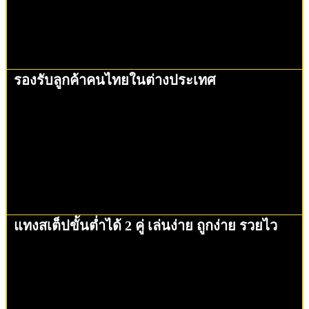
รองรับลูกค้าคนไทยในต่างประเทศ
แทงสเต็ปขั้นต่ำได้ 2 คู่ เล่นง่าย ถูกง่าย รวยไว