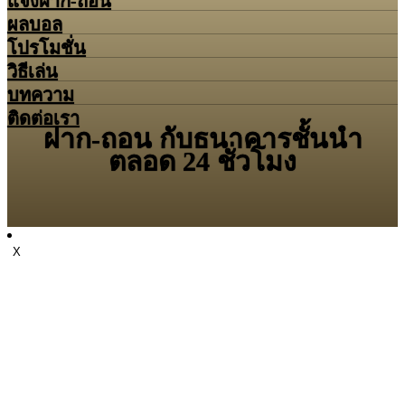
แจ้งฝาก-ถอน
ผลบอล
โปรโมชั่น
วิธีเล่น
บทความ
ติดต่อเรา
ฝาก-ถอน กับธนาคารชั้นนำ
ตลอด 24 ชั่วโมง
X