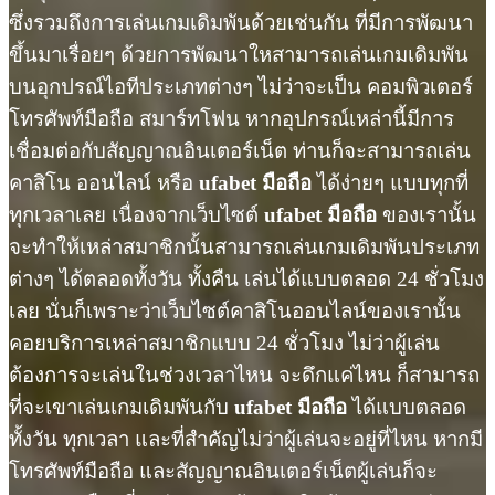
ซึ่งรวมถึงการเล่นเกมเดิมพันด้วยเช่นกัน ที่มีการพัฒนา
ขึ้นมาเรื่อยๆ ด้วยการพัฒนาใหสามารถเล่นเกมเดิมพัน
บนอุกปรณ์ไอทีประเภทต่างๆ ไม่ว่าจะเป็น คอมพิวเตอร์
โทรศัพท์มือถือ สมาร์ทโฟน หากอุปกรณ์เหล่านี้มีการ
เชื่อมต่อกับสัญญาณอินเตอร์เน็ต ท่านก็จะสามารถเล่น
คาสิโน ออนไลน์ หรือ
ufabet มือถือ
ได้ง่ายๆ แบบทุกที่
ทุกเวลาเลย เนื่องจากเว็บไซต์
ufabet มือถือ
ของเรานั้น
จะทำให้เหล่าสมาชิกนั้นสามารถเล่นเกมเดิมพันประเภท
ต่างๆ ได้ตลอดทั้งวัน ทั้งคืน เล่นได้แบบตลอด 24 ชั่วโมง
เลย นั่นก็เพราะว่าเว็บไซต์คาสิโนออนไลน์ของเรานั้น
คอยบริการเหล่าสมาชิกแบบ 24 ชั่วโมง ไม่ว่าผู้เล่น
ต้องการจะเล่นในช่วงเวลาไหน จะดึกแค่ไหน ก็สามารถ
ที่จะเขาเล่นเกมเดิมพันกับ
ufabet มือถือ
ได้แบบตลอด
ทั้งวัน ทุกเวลา และที่สำคัญไม่ว่าผู้เล่นจะอยู่ที่ไหน หากมี
โทรศัพท์มือถือ และสัญญาณอินเตอร์เน็ตผู้เล่นก็จะ