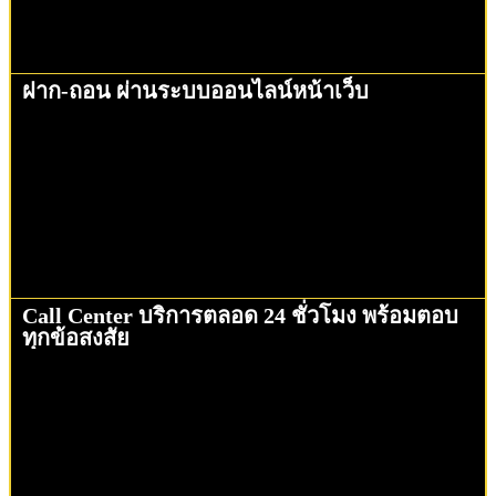
ฝาก-ถอน ผ่านระบบออนไลน์หน้าเว็บ
Call Center บริการตลอด 24 ชั่วโมง พร้อมตอบ
ทุกข้อสงสัย