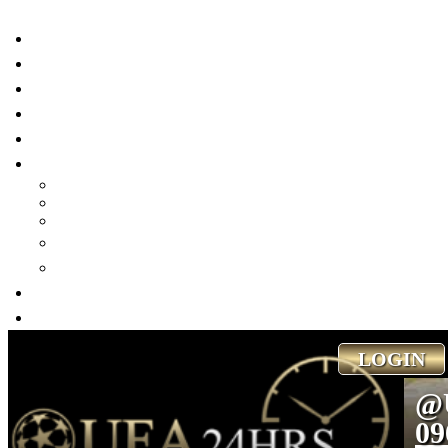
Skip to content
หน้าแรก
สมัครสมาชิก
แจ้งฝาก-ถอน
ผลบอล
โปรโมชั่น
วิธีเล่น
W88
Golden Slot
SA Gaming
วิธีแทงบอล
ตั้งค่าพื้นฐาน
บทความ
ติดต่อเรา
LOGIN
หารายได้จากการเล่น
Ufabet สมัครUfabet สมัครยูฟ่าเบท แทงบอล คาสิโน สล็อต คลิก
@
ufabet มือถือ เล่นง่ายๆ
เลย
09