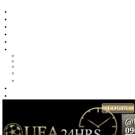
Skip to content
หน้าแรก
สมัครสมาชิก
แจ้งฝาก-ถอน
ผลบอล
โปรโมชั่น
วิธีเล่น
W88
Golden Slot
SA Gaming
วิธีแทงบอล
ตั้งค่าพื้นฐาน
บทความ
ติดต่อเรา
LOGIN
บาคาร่าGclub-Baccarat-
Ufabet สมัครUfabet สมัครยูฟ่าเบท แทงบอล คาสิโน สล็อต คลิก
@
Online
เลย
09