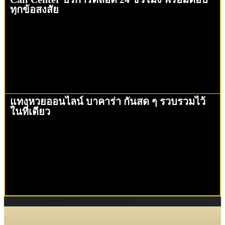
ทุกข้อสงสัย
แทงหวยออนไลน์ บาคาร่า กันสด ๆ รวบรวมไว้
ในที่เดียว