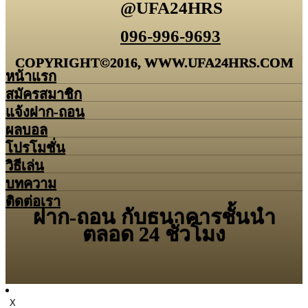
@UFA24HRS
096-996-9693
COPYRIGHT©2016, WWW.UFA24HRS.COM
หน้าแรก
สมัครสมาชิก
แจ้งฝาก-ถอน
ผลบอล
โปรโมชั่น
วิธีเล่น
บทความ
ติดต่อเรา
ฝาก-ถอน กับธนาคารชั้นนำ
ตลอด 24 ชั่วโมง
X