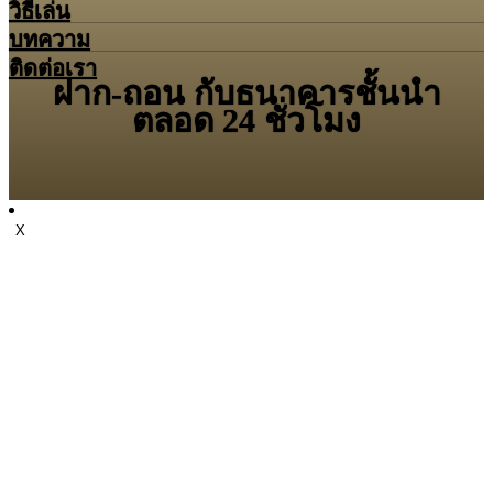
วิธีเล่น
บทความ
ติดต่อเรา
ฝาก-ถอน กับธนาคารชั้นนำ
ตลอด 24 ชั่วโมง
X