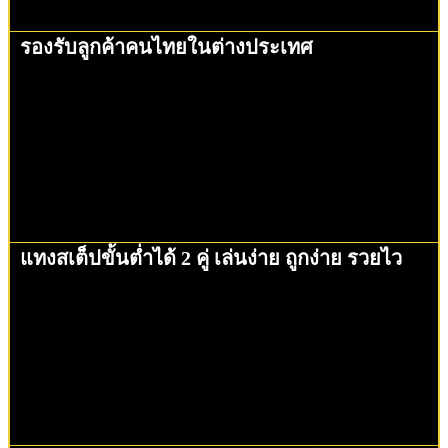
รองรับลูกค้าคนไทยในต่างประเทศ
แทงสเต็ปขั้นต่ำได้ 2 คู่ เล่นง่าย ถูกง่าย รวยไว