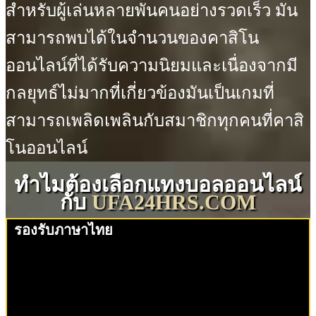
สำหรับผู้เล่นหลายพันคนอย่างรวดเร็ว มัน
สามารถพบได้ในจำนวนของคาสิโน
ออนไลน์ที่ได้รับความนิยมและเนื่องจากมี
กลยุทธ์ไม่มากที่เกี่ยวข้องมันเป็นเกมที่
สามารถเพลิดเพลินกับสมาชิกทุกคนที่คาสิ
โนออนไลน์
ทำไมต้องเลือกแทงบอลออนไลน์
กับ
UFA24HRS.COM
รองรับภาษาไทย