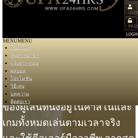
เกมคาสิโนไลฟ์สดดี
อย่างไร
blog
ufa
,
คาสิโน
,
เกมเดิมพัน
,
แทงบอล
,
ไลฟ์สด
LOGI
MENU
MENU
ในช่วงไม่กี่ปีที่ผ่านมาผู้พัฒนา
หน้าแรก
สมัครสมาชิก
เกมคาสิโนหลายรายเริ่มสร้าง
แจ้งฝาก-ถอน
ผลบอล
เกมที่สามารถเล่นกับดีลเลอร์
โปรโมชั่น
วิธีเล่น
สดๆ ได้ เกมเหล่านี้ให้ความรู้สึก
บทความ
ติดต่อเรา
ของผู้เล่นที่นั่งอยู่ในคาสิโนและ
เกมทั้งหมดเล่นตามเวลาจริง