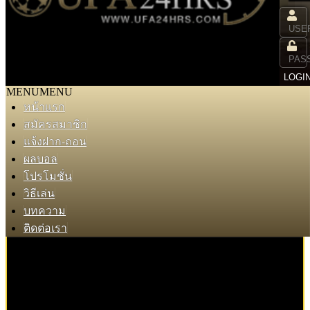
ทำไมต้องเลือกแทงบอลออนไลน์
กับ
UFA24HRS.COM
รองรับภาษาไทย
LOGI
MENU
MENU
หน้าแรก
สมัครสมาชิก
แจ้งฝาก-ถอน
ผลบอล
โปรโมชั่น
วิธีเล่น
บทความ
รับประกันความรวดเร็ว ฝาก-ถอน ใน 5 นาที
ติดต่อเรา