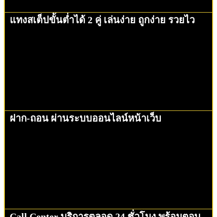
แทงสเต็ปขั้นต่ำได้ 2 คู่ เล่นง่าย ถูกง่าย รวยไว
ฝาก-ถอน ผ่านระบบออนไลน์หน้าเว็บ
Call Center บริการตลอด 24 ชั่วโมง พร้อมตอบ