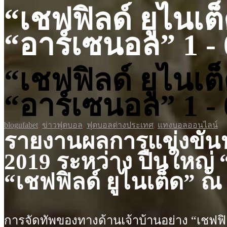
“เชฟฟิลด์ ยูไนเต
“อาร์เซนอล” 1 - 
“เชฟฟิลด์ ยูไนเต
“อาร์เซนอล” 1 - 
blog
ufabet
,
ข่าวฟุตบอล
,
ฟุตบอลต่างประเทศ
,
แทงบอลออนไลน์
รายงานผลการแข่งขัน
2019 ระหว่าง ปืนใหญ่ “
“เชฟฟิลด์ ยูไนเต็ด” 
การจัดทัพของทางด้านเจ้าบ้านอย่าง “เชฟฟิล