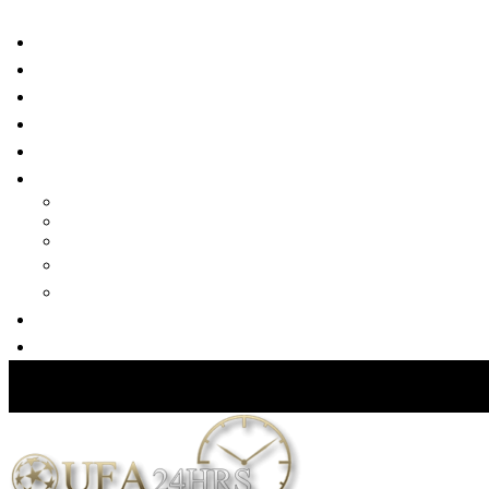
Skip to content
หน้าแรก
สมัครสมาชิก
แจ้งฝาก-ถอน
ผลบอล
โปรโมชั่น
วิธีเล่น
W88
Golden Slot
SA Gaming
วิธีแทงบอล
ตั้งค่าพื้นฐาน
บทความ
ติดต่อเรา