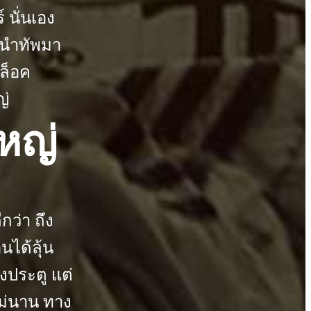
 นั่นเอง
 นำทัพมา
ล็อค
ญ่
ใหญ่
กว่า ถึง
นได้ลุ้น
งประตู แต่
ไม่นาน ทาง