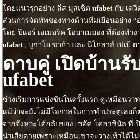
โดยแนวรุกอย่าง ลีส มุสเซ็ต
ufabet
กับ เดว
ส่วนการจัดทัพของทางด้านทีมเยือนอย่าง “อ
โดย ปิแอร์ เอเมอริค โอบาเมยอง ที่ต้องทำ
ufabet
, บูกาโย ซาก้า และ นิโกลาส์ เปเป้ 
ดาบคู่ เปิดบ้านร
ufabet
ช่วงเริ่มการแข่งขันในครั้งแรก ดูเหมือนว่
แม้ว่าจะยังไม่มีโอกาสในการทำประตูเลยก็ตาม
จากจังหวะโต้กลับของ เซอัด โคลาซินัล ที่เป
น่าเสียดายเพราะเหมือนเขาจะวางเท้าได้ไม