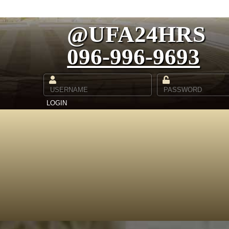
ลย
@UFA24HRS
096-996-9693
LOGIN