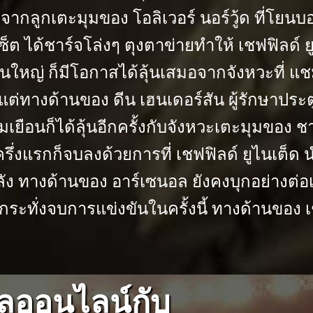
ากลูกเตะมุมของ โอลิเวอร์ นอร์วู้ด ที่โยนบอ
ซ็ต ได้ชาร์จโล่งๆ ตุงตาข่ายทำให้ เชฟฟิลด์ ยู
ปืนใหญ่ ก็มีโอกาสได้ลุ้นเสมอจากจังหวะที่ แ
ทางด้านของ ดีน เฮนเดอร์สัน ผู้รักษาประตูเ
ยือนก็ได้ลุ้นอีกครั้งกับจังหวะเตะมุมของ ชา
ครึ่งแรกก็จบลงด้วยการที่ เชฟฟิลด์ ยูไนเต็ด น
ลัง ทางด้านของ อาร์เซนอล ยังคงบุกอย่างต่อเน
ระทั่งจบการแข่งขันในครั้งนี้ ทางด้านของ 
ลออนไลน์กับ