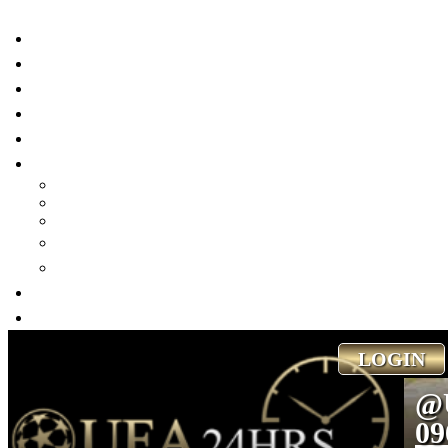
Skip to content
หน้าแรก
สมัครสมาชิก
แจ้งฝาก-ถอน
ผลบอล
โปรโมชั่น
วิธีเล่น
W88
Golden Slot
SA Gaming
วิธีแทงบอล
ตั้งค่าพื้นฐาน
บทความ
ติดต่อเรา
LOGIN
1213212
Ufabet สมัครUfabet สมัครยูฟ่าเบท แทงบอล คาสิโน สล็อต คลิก
@
เลย
09
1213212