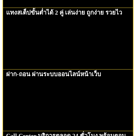
แทงสเต็ปขั้นต่ำได้ 2 คู่ เล่นง่าย ถูกง่าย รวยไว
ฝาก-ถอน ผ่านระบบออนไลน์หน้าเว็บ
Call Center บริการตลอด 24 ชั่วโมง พร้อมตอบ