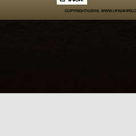
COPYRIGHT©2016, WWW.UFA24HRS.
LOGIN