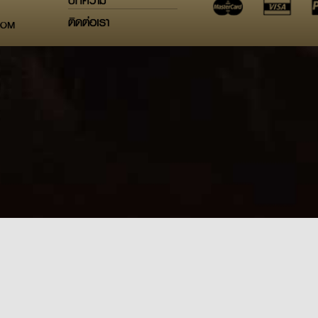
ติดต่อเรา
COM