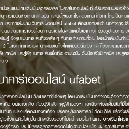
หนึ่งรูปแบบเกมเดิมพันสุดคลาสสิค ในคาสิโนออนไลน์ ที่ได้รับความนิยมอย่างม
มสนุกความบันเทิงแก่นักเดิมพัน และยังให้ผลกำไรตอบแทนที่คุ้มค่า โดยเป็นเกมเ
นมาก และหากเล่นผ่านเว็บคาสิโนออนไลน์​
ufabet​
ต้องบอกเลยว่า นอกจากจะได้ค
ิยมเล่นบาคาร่าออนไลน์ ทายว่าข้างในจะมีแต้มไพ่มากกว่า ยังมีรูปแบบการเล่น
พ่คู่ ซึ่งรูปแบบการเล่นก็จะคล้ายๆ กับการถ่ายภาพทั่วไป โดยนักเดิมพันทำเพี
2 ใบแรกที่ทำการเปิด นักเดิมพันก็จะได้เดิมพันนั่นเอง แต่ก็ใช่ว่าจะสามารถถ่
าศัยเทคนิค และสู่ดีๆ ในการเล่นเพื่อที่จะเอาชนะมัน วันนี้เราจึงมีเทคนิค และสู
้บ้าง
่บาคาร่าออนไลน์
ufabet
บาคาร่าออนไลน์นั้น ก็สามารถทำได้ง่ายๆ โดยนักเดิมพันนอกจากจะต้องทำความ
ทำคือ อย่างแรกคือ ต้องรู้จักสังเกตุรู้จักมองหา และเลือกห้องเดิมพันที่มีไพ่
นในทันที เพียงแค่ต้องมองหาห้อง และคอยสังเกตการณ์ ก่อน ก็ได้ แล้วจึงเลือก
ง รู้เอาไว้เลยคือไพ่คู่นั้น มักจะมีวงรอบที่ไม่สม่ำเสมอในท้ายเกม อาจเรียกได้
นต้องรู้จักรอ และ ใช้สูตรดูสถิติการออกไพ่คู่เข้ามาช่วยเพื่อเพิ่มโอกาสในการเอ