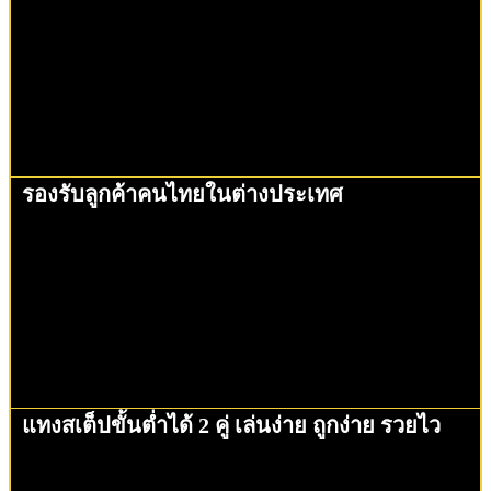
รองรับลูกค้าคนไทยในต่างประเทศ
แทงสเต็ปขั้นต่ำได้ 2 คู่ เล่นง่าย ถูกง่าย รวยไว