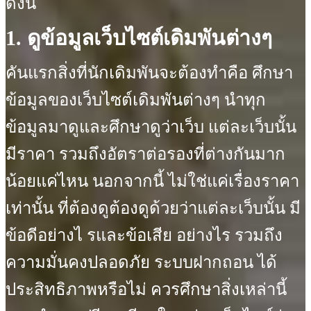
ดังนี้
1. ดูข้อมูลเว็บไซต์เดิมพันต่างๆ
คันแรกสิ่งที่นักเดิมพันจะต้องทำคือ ศึกษา
ข้อมูลของเว็บไซต์เดิมพันต่างๆ นำทุก
ข้อมูลมาดูและศึกษาดูว่าเว็บ แต่ละเว็บนั้น
มีราคา รวมถึงอัตราต่อรองที่ต่างกันมาก
น้อยแค่ไหน นอกจากนี้ ไม่ใช่แค่เรื่องราคา
เท่านั้น ที่ต้องดูต้องดูด้วยว่าแต่ละเว็บนั้น มี
ข้อดีอย่างไ รและข้อเสีย อย่างไร รวมถึง
ความมั่นคงปลอดภัย ระบบฝากถอน ได้
ประสิทธิภาพหรือไม่ ควรศึกษาสิ่งเหล่านี้