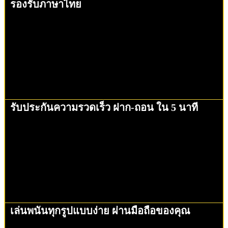
รองรับภาษาไทย
รับประกันความรวดเร็ว ฝาก-ถอน ใน 5 นาที
เล่นพนันทุกรูปแบบง่าย ผ่านมือถือของคุณ