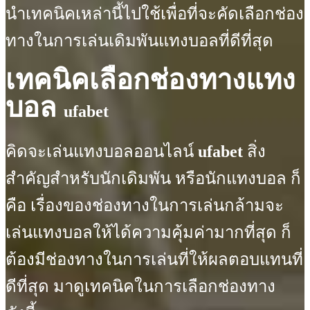
นำเทคนิคเหล่านี้ไปใช้เพื่อที่จะคัดเลือกช่อง
ทางในการเล่นเดิมพันแทงบอลที่ดีที่สุด
เทคนิคเลือกช่องทางแทง
บอล
ufabet
คิดจะเล่นแทงบอลออนไลน์
ufabet
สิ่ง
สำคัญสำหรับนักเดิมพัน หรือนักแทงบอล ก็
คือ เรื่องของช่องทางในการเล่นกล้ามจะ
เล่นแทงบอลให้ได้ความคุ้มค่ามากที่สุด ก็
ต้องมีช่องทางในการเล่นที่ให้ผลตอบแทนที่
ดีที่สุด มาดูเทคนิคในการเลือกช่องทาง