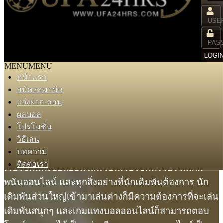
ขาดบอลเดี่ยวไม่ยั้ง
เทคนิคการเล่นแทงบอล
ออนไลน์ ufabetwin ชนะ
LOGI
MENU
MENU
ขาดบอลเดี่ยวไม่ยั้ง
หน้าแรก
สมัครสมาชิก
blog
ufabetwin
,
เล่นบอลออนไลน์
,
เว็บแทงบอล
,
แทงบอล
แจ้งฝาก-ถอน
ออนไลน์
,
แทงบอลเดี่ยว
เล่นแทงบอลออนไลน์ เล่นให้รวย
ผลบอล
ชนะบ่อยๆ ได้ง่าย มาเรียนรู้
โปรโมชั่น
เทคนิคการแทงบอลเดี่ยวแบบเทพ
วิธีเล่น
ufabetwin
เล่นเหมือนเซียน
บทความ
ติดต่อเรา
เว็บไซต์แทงบอลออนไลน์ เป็นเว็บไซต์ที่รวบรวมเกม
พนันออนไลน์ และทุกสิ่งอย่างที่นักเดิมพันต้องการ นัก
เดิมพันส่วนใหญ่เข้ามาเล่นต่างก็มีความต้องการที่จะเล่น
เดิมพันสนุกๆ และเกมแทงบอลออนไลน์ก็สามารถตอบ