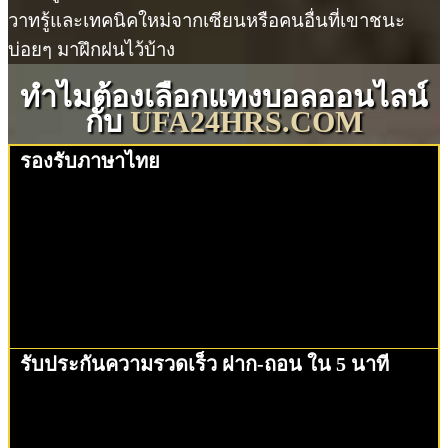
วาทรู้และเทคนิคใหม่จากเซียนหรือคนอื่นที่เขาชนะ
บ่อยๆ มาฝึกฝนไว้บ้าง
ทำไมต้องเลือกแทงบอลออนไลน์
กับ
UFA24HRS.COM
รองรับภาษาไทย
รับประกันความรวดเร็ว ฝาก-ถอน ใน 5 นาที