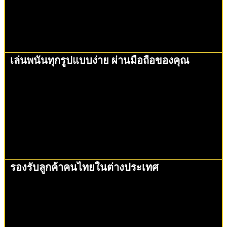
เล่นพนันทุกรูปแบบง่าย ผ่านมือถือของคุณ
รองรับลูกค้าคนไทยในต่างประเทศ