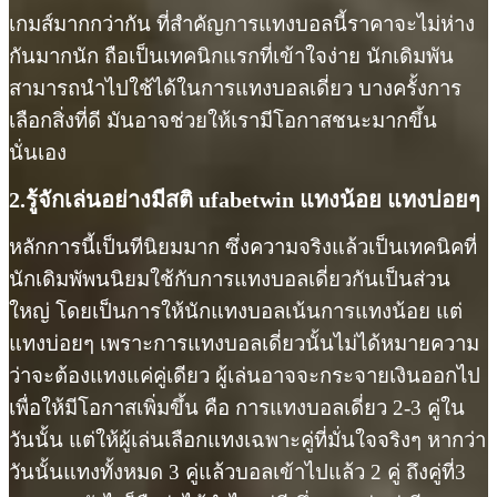
เกมส์มากกว่ากัน ที่สำคัญการแทงบอลนี้ราคาจะไม่ห่าง
กันมากนัก ถือเป็นเทคนิกแรกที่เข้าใจง่าย นักเดิมพัน
สามารถนำไปใช้ได้ในการแทงบอลเดี่ยว บางครั้งการ
เลือกสิ่งที่ดี มันอาจช่วยให้เรามีโอกาสชนะมากขึ้น
นั่นเอง
2.รู้จักเล่นอย่างมีสติ
ufabetwin
แทงน้อย แทงบ่อยๆ
หลักการนี้เป็นทีนิยมมาก ซึ่งความจริงแล้วเป็นเทคนิคที่
นักเดิมพัพนนิยมใช้กับการแทงบอลเดี่ยวกันเป็นส่วน
ใหญ่ โดยเป็นการให้นักแทงบอลเน้นการแทงน้อย แต่
แทงบ่อยๆ เพราะการแทงบอลเดี่ยวนั้นไม่ได้หมายความ
ว่าจะต้องแทงแค่คู่เดียว ผู้เล่นอาจจะกระจายเงินออกไป
เพื่อให้มีโอกาสเพิ่มขึ้น คือ การแทงบอลเดี่ยว 2-3 คู่ใน
วันนั้น แต่ให้ผู้เล่นเลือกแทงเฉพาะคู่ที่มั่นใจจริงๆ หากว่า
วันนั้นแทงทั้งหมด 3 คู่แล้วบอลเข้าไปแล้ว 2 คู่ ถึงคู่ที่3