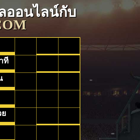
ลออนไลน์กับ
COM
าที
ณ
รวย