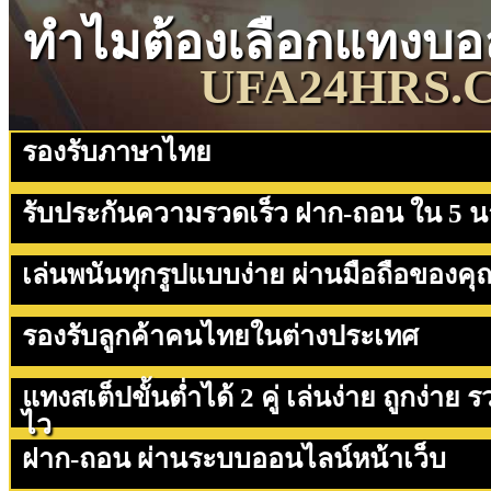
ทำไมต้องเลือกแทงบอ
UFA24HRS.
รองรับภาษาไทย
รับประกันความรวดเร็ว ฝาก-ถอน ใน 5 น
เล่นพนันทุกรูปแบบง่าย ผ่านมือถือของคุ
รองรับลูกค้าคนไทยในต่างประเทศ
แทงสเต็ปขั้นต่ำได้ 2 คู่ เล่นง่าย ถูกง่าย 
ไว
ฝาก-ถอน ผ่านระบบออนไลน์หน้าเว็บ