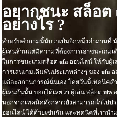
อยากชนะ สล็อต
อย่างไร ?
สำหรับคำถามนี้นับว่าเป็นอีกหนึ่งคำถามที่ 
ผู้เล่นล้วนแต่มีความที่ต้องการเอาชนะเกมเดิ
ในการชนะเกมสล็อต
ufa
ออนไลน์ ให้กับผู้
การเล่นเกมเดิมพันประเภทต่างๆ ของ
ufa
ออ
แต่ละสถานการณ์นั่นเอง โดยวันนี้เทคนิค
ผู้เล่นกันนั้น บอกได้เลยว่า ผู้เล่น สล็อต
ufa
อ
นอกจากเทคนิคดังกล่าวยังสามารถนำไปประยุ
ออนไลน์ ได้ด้วยเช่นกัน และทคนิคที่เรานำม