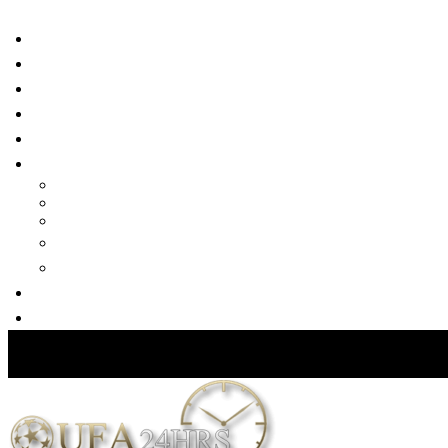
Skip to content
หน้าแรก
สมัครสมาชิก
แจ้งฝาก-ถอน
ผลบอล
โปรโมชั่น
วิธีเล่น
W88
Golden Slot
SA Gaming
วิธีแทงบอล
ตั้งค่าพื้นฐาน
บทความ
ติดต่อเรา