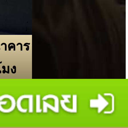
นาคาร
โมง