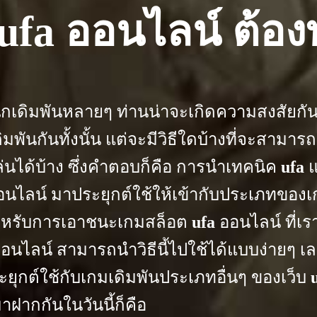
ufa
ออนไลน์ ต้อง
นักเดิมพันหลายๆ ท่านน่าจะเกิดความสงสัยกัน
มพันกันทั้งนั้น แต่จะมีวิธีใดบ้างที่จะสามาร
เล่นได้บ้าง ซึ่งคำตอบก็คือ การนำเทคนิค
ufa
แ
นไลน์ มาประยุกต์ใช้ให้เข้ากับประเภทของ
สำหรับการเอาชนะเกมสล็อต
ufa
ออนไลน์ ที่เ
อนไลน์ สามารถนำวิธีนี้ไปใช้ได้แบบง่ายๆ เ
กต์ใช้กับเกมเดิมพันประเภทอื่นๆ ของเว็บ
าฝากกันในวันนี้ก็คือ