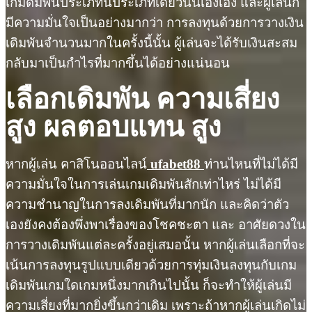
เกมดิมพันประเภทนี้ประเภทเดียวนั่นเองเอง และผู้เล่นก็
มีความมั่นใจเป็นอย่างมากว่า การลงทุนด้วยการวางเงิน
เดิมพันจำนวนมากในครั้งนี้นั้น ผู้เล่นจะได้รับเงินสะสม
กลับมาเป็นกำไรที่มากขึ้นได้อย่างแน่นอน
เลือกเดิมพัน ความเสี่ยง
สูง ผลตอบแทน สูง
หากผู้เล่น คาสิโนออนไลน์
ufabet88
ท่านไหนที่ไม่ได้มี
ความมั่นใจในการเล่นเกมเดิมพันสักเท่าไหร่ ไม่ได้มี
ความชำนาญในการลงเดิมพันที่มากนัก และคิดว่าตัว
เองยังคงต้องพึ่งพาเรื่องของโชคชะตา และ อาศัยดวงใน
การวางเดิมพันแต่ละครั้งอยู่เสมอนั้น หากผู้เล่นเลือกที่จะ
เน้นการลงทุนรูปแบบเดียวด้วยการทุ่มเงินลงทุนกับเกม
เดิมพันเกมใดเกมหนึ่งมากเกินไปนั้น ก็จะทำให้ผู้เล่นมี
ความเสี่ยงที่มากยิ่งขึ้นกว่าเดิม เพราะถ้าหากผู้เล่นเกิดไม่