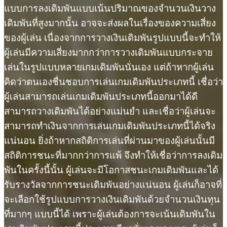
แบบการลงเดิมพันแบบเน้นปริมาณของจำนวนเงินวาง
เดิมพันที่สูงมากนั้น อาจจะส่งผลในเรื่องของความเสี่ยง
ของผู้เล่น เนื่องจากการวางเงินเดิมพันรูปแบบนี้จะทำให้
ผู้เล่นมีความเสี่ยงมากกว่าการวางเดิมพันแบบกระจาย
เล่นในรูปแบบหลายเกมเดิมพันนั่นเอง แต่ถ้าหากผู้เล่น
คิดว่าตนเองชื่นชอบการเล่นเกมเดิมพันประเภทนี้ เชื่อว่า
ผู้เล่นสามารถเล่นเกมเดิมพันประเภทนี้ออกมาได้ดี
สามารถวางเดิมพันได้อย่างแม่นยำ และเชื่อว่าผู้เล่นจะ
สามารถทำเงินจากการเล่นเกมเดิมพันประเภทนี้ได้จริง
แน่นอน ยิ่งถ้าหากสถิติการเล่นที่ผ่านมาของผู้เล่นนั้นมี
สถิติการชนะที่มากกว่าการแพ้ จึงทำให้เชื่อว่าการลงเดิม
พันในครั้งนี้นั้น ผู้เล่นจะมีโอกาสชนะเกมเดิมพันและได้
รับรางวัลจากการชนะเดิมพันอย่างแน่นอน ผู้เล่นก็อาจที่
จะเลือกใช้รูปแบบการวางเงินเดิมพันด้วยจำนวนเงินทุน
ที่มากๆ แบบนี้ได้ เพราะผู้เล่นต้องการจะเน้นเดิมพันใน