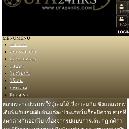
เทคนิค การเล่น คาสิโน
ufabet88 ที่น่าสนใจ
blog
ufabet88
,
คาสิโนออนไลน์
,
นักเดิมพัน
,
พนันบอลออนไลน์
LOGI
MENU
MENU
หน้าแรก
แนะนำเทคนิคการเล่น
ufabet88
สมัครสมาชิก
คาสิโน ออนไลน์ ด้วยการวางแผน
แจ้งฝาก-ถอน
กลยุทธ์ เพื่อพิชิต เกมเดิมพัน
ผลบอล
ประเภทต่างๆ
โปรโมชั่น
วิธีเล่น
โดยปกติแล้ว การเล่นเกมเดิมพันประเภทต่างๆ ในคาสิ
บทความ
ติดต่อเรา
โน
ufabet88
ออนไลน์ นั้น มีเกมเดิมพันจำนวนมากมาย
หลากหลายประเภทให้ผู้เล่นได้เลือกเล่นกัน ซึ่งแต่ละการ
เดิมพันกับเกมเดิมพันแต่ละประเภทนั้นก็จะมีความสนุกที่
แตกต่างกันออกไป เนื่องจากรูปแบบการเล่น กฎ กติกา