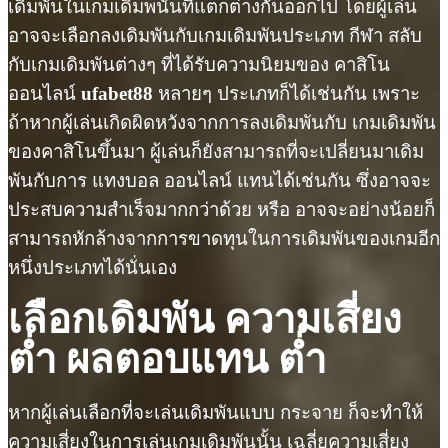
เดิมพันในเกมเดิมพนันที่แตกต่างกันออกไป โดยผู้เล่น
อาจจะเลือกลงเดิมพันกับเกมเดิมพันประเภท กีฬา สลับ
กับเกมเดิมพันต่างๆ ที่ได้รับความนิยมของ คาสิโน
ออนไลน์
ufabet88
หลายๆ ประเภทก็ได้เช่นกัน เพราะ
ถ้าหากผู้เล่นเกิดผิดหวังจากการลงเดิมพันกับ เกมเดิมพัน
ของคาสิโนขึ้นมา ผู้เล่นก็ยังสามารถที่จะเปลี่ยนมาเดิม
พันกับการ แทงบอล ออนไลน์ แทนได้เช่นกัน ซึ่งอาจจะ
ประสบความสำเร็จมากกว่าด้วย หรือ อาจจะอย่างน้อยก็
สามารถหักล้างจากการขาดทุนในการเดิมพันของเกมอีก
หนึ่งประเภทได้นั่นเอง
เลือกเดิมพัน ความเสี่ยง
ต่ำ ผลตอบแทน ต่ำ
หากผู้เล่นเลือกที่จะเล่นเดิมพันแบบ กระจาย ก็จะทำให้
ความเสี่ยงในการเล่นเกมเดิมพันนั้น เฉลี่ยความเสี่ยง