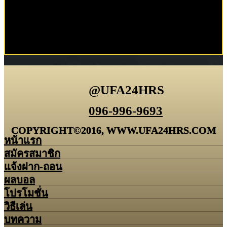
@UFA24HRS
096-996-9693
COPYRIGHT©2016, WWW.UFA24HRS.COM
หน้าแรก
สมัครสมาชิก
แจ้งฝาก-ถอน
ผลบอล
โปรโมชั่น
วิธีเล่น
บทความ