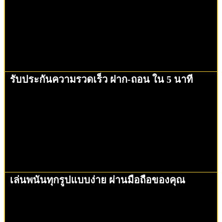
รับประกันความรวดเร็ว ฝาก-ถอน ใน 5 นาที
เล่นพนันทุกรูปแบบง่าย ผ่านมือถือของคุณ