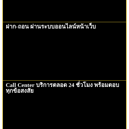
ฝาก-ถอน ผ่านระบบออนไลน์หน้าเว็บ
Call Center บริการตลอด 24 ชั่วโมง พร้อมตอบ
ทุกข้อสงสัย