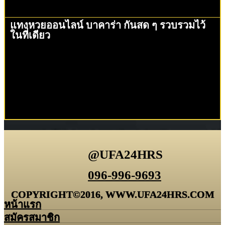
แทงหวยออนไลน์ บาคาร่า กันสด ๆ รวบรวมไว้
ในที่เดียว
@UFA24HRS
096-996-9693
COPYRIGHT©2016, WWW.UFA24HRS.COM
หน้าแรก
สมัครสมาชิก