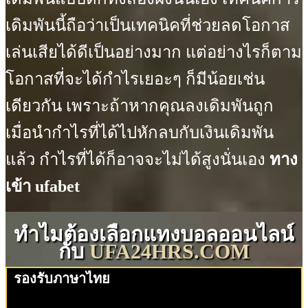
เดิมพันนี้ถือว่าเป็นเทคนิคที่ช่วยลดโอกาส
เล่นเสียได้ดีเป็นอย่างมาก แต่อย่างไรก็ตาม
โอกาสที่จะได้กำไรเยอะๆ ก็มีน้อยเช่น
เดียวกัน เพราะถ้าหากคุณลงเดิมพันถูก
เมื่อนำกำไรที่ได้ไปหักลบกับเงินเดิมพัน
แล้ว กำไรที่ได้ก็อาจจะไม่ได้สูงนั่นเอง
ทาง
เข้า ufabet
ทำไมต้องเลือกแทงบอลออนไลน์
กับ
UFA24HRS.COM
รองรับภาษาไทย