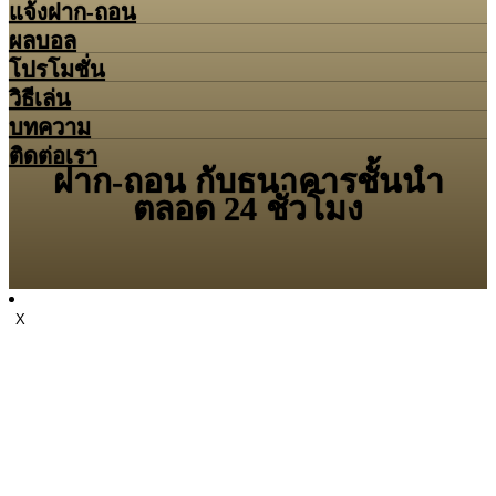
แจ้งฝาก-ถอน
ผลบอล
โปรโมชั่น
วิธีเล่น
บทความ
ติดต่อเรา
ฝาก-ถอน กับธนาคารชั้นนำ
ตลอด 24 ชั่วโมง
X