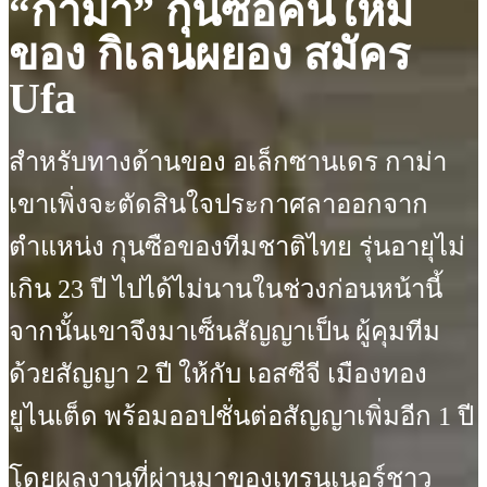
“กาม่า” กุนซือคนใหม่
ของ กิเลนผยอง
สมัคร
Ufa
สำหรับทางด้านของ อเล็กซานเดร กาม่า
เขาเพิ่งจะตัดสินใจประกาศลาออกจาก
ตำแหน่ง กุนซือของทีมชาติไทย รุ่นอายุไม่
เกิน 23 ปี ไปได้ไม่นานในช่วงก่อนหน้านี้
จากนั้นเขาจึงมาเซ็นสัญญาเป็น ผู้คุมทีม
ด้วยสัญญา 2 ปี ให้กับ เอสซีจี เมืองทอง
ยูไนเต็ด พร้อมออปชั่นต่อสัญญาเพิ่มอีก 1 ปี
โดยผลงานที่ผ่านมาของเทรนเนอร์ชาว