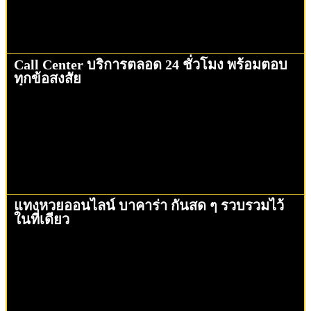
Call Center บริการตลอด 24 ชั่วโมง พร้อมตอบ
ทุกข้อสงสัย
แทงหวยออนไลน์ บาคาร่า กันสด ๆ รวบรวมไว้
ในที่เดียว