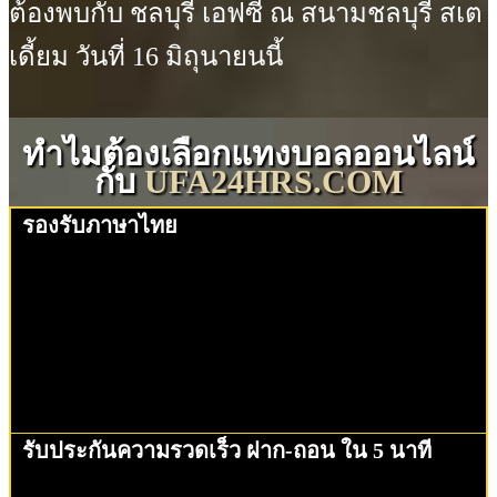
ต้องพบกับ ชลบุรี เอฟซี ณ สนามชลบุรี สเต
เดี้ยม วันที่ 16 มิถุนายนนี้
ทำไมต้องเลือกแทงบอลออนไลน์
กับ
UFA24HRS.COM
รองรับภาษาไทย
รับประกันความรวดเร็ว ฝาก-ถอน ใน 5 นาที