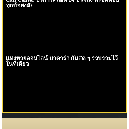
ทุกข้อสงสัย
แทงหวยออนไลน์ บาคาร่า กันสด ๆ รวบรวมไว้
ในที่เดียว