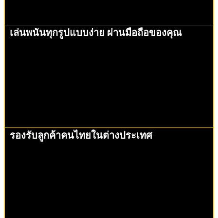
เล่นพนันทุกรูปแบบง่าย ผ่านมือถือของคุณ
รองรับลูกค้าคนไทยในต่างประเทศ