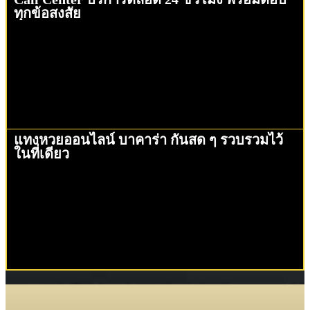
ทุกข้อสงสัย
แทงหวยออนไลน์ บาคาร่า กันสด ๆ รวบรวมไว้
ในที่เดียว