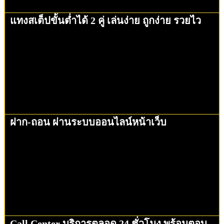
แทงสเต็ปขั้นต่ำได้ 2 คู่ เล่นง่าย ถูกง่าย รวยไว
ฝาก-ถอน ผ่านระบบออนไลน์หน้าเว็บ
Call Center บริการตลอด 24 ชั่วโมง พร้อมตอบ