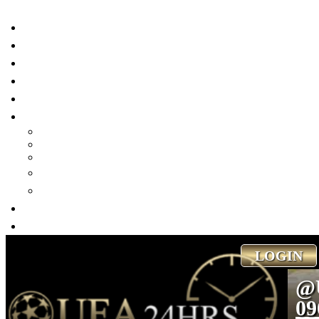
Skip to content
หน้าแรก
สมัครสมาชิก
แจ้งฝาก-ถอน
ผลบอล
โปรโมชั่น
วิธีเล่น
W88
Golden Slot
SA Gaming
วิธีแทงบอล
ตั้งค่าพื้นฐาน
บทความ
ติดต่อเรา
LOGIN
download-1024×699
Ufabet สมัครUfabet สมัครยูฟ่าเบท แทงบอล คาสิโน สล็อต คลิก
@
เลย
09
download-1024×699