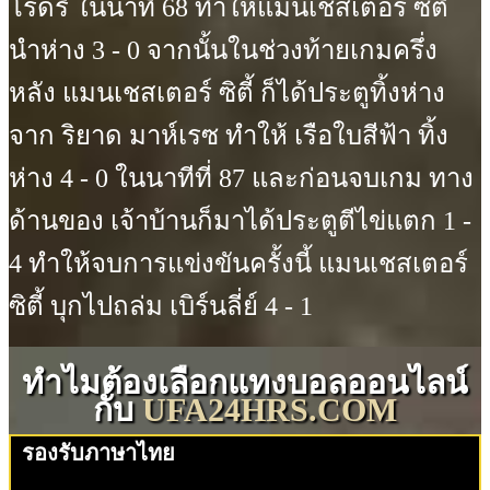
โรดรี้ ในนาที 68 ทำให้แมนเชสเตอร์ ซิตี้
นำห่าง 3 - 0 จากนั้นในช่วงท้ายเกมครึ่ง
หลัง แมนเชสเตอร์ ซิตี้ ก็ได้ประตูทิ้งห่าง
จาก ริยาด มาห์เรซ ทำให้ เรือใบสีฟ้า ทิ้ง
ห่าง 4 - 0 ในนาทีที่ 87 และก่อนจบเกม ทาง
ด้านของ เจ้าบ้านก็มาได้ประตูตีไข่แตก 1 -
4 ทำให้จบการแข่งขันครั้งนี้ แมนเชสเตอร์
ซิตี้ บุกไปถล่ม เบิร์นลี่ย์ 4 - 1
ทำไมต้องเลือกแทงบอลออนไลน์
กับ
UFA24HRS.COM
รองรับภาษาไทย