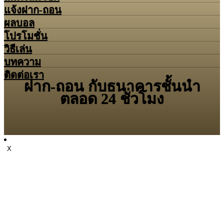
แจ้งฝาก-ถอน
ผลบอล
โปรโมชั่น
วิธีเล่น
บทความ
ติดต่อเรา
ฝาก-ถอน กับธนาคารชั้นนำ
ตลอด 24 ชั่วโมง
X