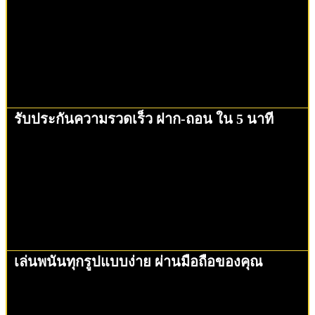
รับประกันความรวดเร็ว ฝาก-ถอน ใน 5 นาที
เล่นพนันทุกรูปแบบง่าย ผ่านมือถือของคุณ