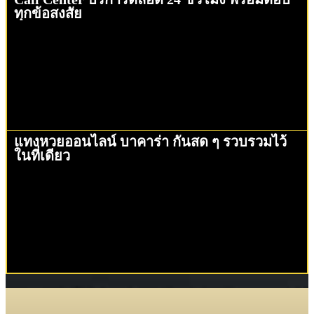
ทุกข้อสงสัย
แทงหวยออนไลน์ บาคาร่า กันสด ๆ รวบรวมไว้
ในที่เดียว