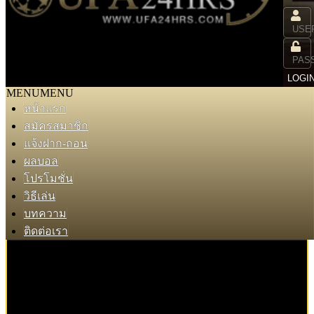
ทำไมต้องเลือกแทงบอลออนไลน์
กับ
UFA24HRS.COM
รองรับภาษาไทย
LOGI
MENU
MENU
หน้าแรก
สมัครสมาชิก
แจ้งฝาก-ถอน
ผลบอล
โปรโมชั่น
วิธีเล่น
บทความ
รับประกันความรวดเร็ว ฝาก-ถอน ใน 5 นาที
ติดต่อเรา