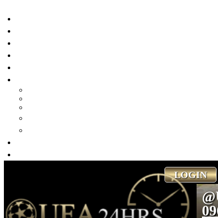
Skip to content
หน้าแรก
สมัครสมาชิก
แจ้งฝาก-ถอน
ผลบอล
โปรโมชั่น
วิธีเล่น
W88
Golden Slot
SA Gaming
วิธีแทงบอล
ตั้งค่าพื้นฐาน
บทความ
ติดต่อเรา
LOGIN
212
Ufabet สมัครUfabet สมัครยูฟ่าเบท แทงบอล คาสิโน สล็อต คลิก
@
เลย
09
212