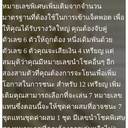
หมายเลขพิเศษเพิ่มเติมจากจำนวน
มาตรฐานที่ต้องใช้ในการเข้าแจ็คพอต เพื่อ
ให้คุณได้รับรางวัลใหญ่ คุณต้องจับคู่
ตัวเลข 6 ตัวให้ถูกต้อง หนึ่งเดิมพันด้วย
ตัวเลข 6 ตัวคุณจะเสียเงิน 4 เหรียญ แต่
สมมุติว่าคุณมีหมายเลขนำโชคอื่นๆ อีก
สองสามตัวที่คุณต้องการจะโยนเพื่อเพิ่ม
โอกาสในการชนะ สำหรับ 12 เหรียญ เพิ่ม
เติมคุณสามารถเลือกที่จะเล่น 7 หมายเลข
แทนซึ่งตอนนี้จะให้ชุดค่าผสมที่อาจชนะ 7
ชุดแทนชุดค่าผสม 1 ชุด มีเลขนำโชคพิเศษ