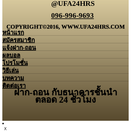
@UFA24HRS
096-996-9693
COPYRIGHT©2016, WWW.UFA24HRS.COM
หน้าแรก
สมัครสมาชิก
แจ้งฝาก-ถอน
ผลบอล
โปรโมชั่น
วิธีเล่น
บทความ
ติดต่อเรา
ฝาก-ถอน กับธนาคารชั้นนำ
ตลอด 24 ชั่วโมง
X