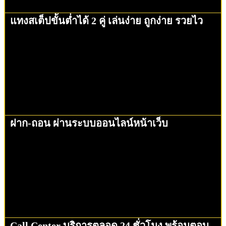
แทงสเต็ปขั้นต่ำได้ 2 คู่ เล่นง่าย ถูกง่าย รวยไว
ฝาก-ถอน ผ่านระบบออนไลน์หน้าเว็บ
Call Center บริการตลอด 24 ชั่วโมง พร้อมตอบ