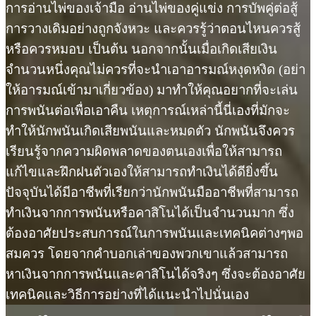
การอ่านไพ่ของเจ้ามือ อ่านไพ่ของคู่แข่ง การบัพคู่ต่อสู้
การวางเดิมอย่างถูกจังหวะ และควรรู้ว่าตอนไหนควรสู้
หรือควรหมอบ เป็นต้น นอกจากนั้นเมื่อเกิดเสียเงิน
จำนวนหนึ่งคุณไม่ควรที่จะนำเอาอารมณ์หงุดหงิด (อย่า
ให้อารมณ์เข้ามาเกี่ยวข้อง) มาทำให้คุณอยากที่จะเล่น
การพนันต่อเพื่อเอาคืน เหตุการณ์เหล่านี้นี่เองที่มักจะ
ทำให้นักพนันเกิดเสียพนันและหมดตัว นักพนันจึงควร
เรียนรู้จากความผิดพลาดของตนเองเพื่อให้สามารถ
แก้ไขและฝึกฝนตัวเองให้สามารถทำเงินได้ดียิ่งขึ้น
ปัจจุบันได้มีอาชีพที่เรียกว่านักพนันมืออาชีพที่สามารถ
ทำเงินจากการพนันหรือคาสิโนได้เป็นจำนวนมาก ซึ่ง
ต้องอาศัยประสบการณ์ในการพนันและเทคนิคต่างๆพอ
สมควร โดยจากคำบอกเล่าของพวกเขาแล้วสามารถ
หาเงินจากการพนันและคาสิโนได้จริงๆ ซึ่งจะต้องอาศัย
เทคนิคและวิธีการอย่างที่ได้แนะนำไปนั่นเอง