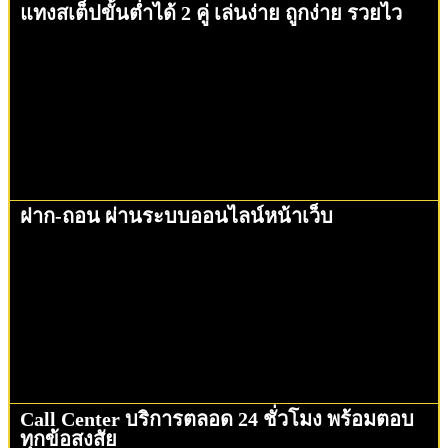
แทงสเต็ปขั้นต่ำได้ 2 คู่ เล่นง่าย ถูกง่าย รวยไว
ฝาก-ถอน ผ่านระบบออนไลน์หน้าเว็บ
Call Center บริการตลอด 24 ชั่วโมง พร้อมตอบ
ทุกข้อสงสัย