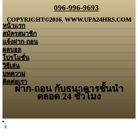
096-996-9693
COPYRIGHT©2016, WWW.UFA24HRS.COM
หน้าแรก
สมัครสมาชิก
แจ้งฝาก-ถอน
ผลบอล
โปรโมชั่น
วิธีเล่น
บทความ
ติดต่อเรา
ฝาก-ถอน กับธนาคารชั้นนำ
ตลอด 24 ชั่วโมง
X