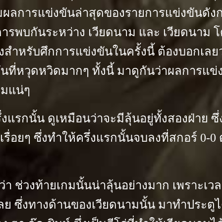
ลการแข่งขันล่าสุดของรายการแข่งขันดังก
เป็นการพบกันระหว่าง เวียดนาม และ เวียดนาม 
่งสำหรับศึกการแข่งขันในครั้งนี้ ต้องบอกเลยว่
นที่หวุดหวิดมากๆ ทั้งนี้ มาดูกันว่าผลการแข่ง
กมแน่ๆ
งแรกนั้น ดูเหมือนว่าจะมีลุ้นอยู่ทั้งสองฝ่าย ซึ
เรื่อยๆ ซึ่งทำให้ครึ่งแรกนั้นจบลงที่สกอร์ 0-
ปว่า ช่วงท้ายเกมนั้นน่าลุ้นอย่างมาก เพราะเว
ลย ซึ่งทางด้านของเวียดนามนั้น มาทำประตู