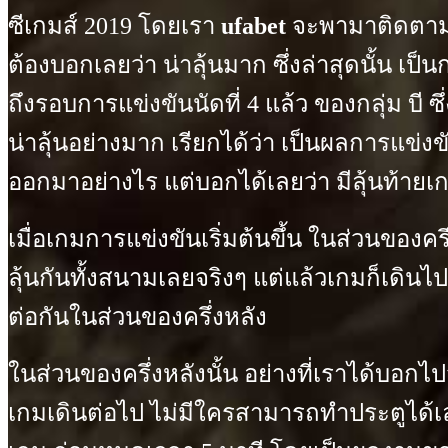
ซีเกมส์ 2019 โดยเรา
ufabet
จะพามาติดตามผ
ต้องบอกเลยว่า น่าลุ้นมาก ซึ่งล่าสุดนั้น 
ถึงรอบการแข่งขันนัดที่ 4 แล้ว ของกลุ่ม บี ซึ
น่าลุ้นอย่างมาก เรียกได้ว่า เป็นผลการแข่งขั
ออกมาอย่างไร แต่บอกได้เลยว่า มีลุ้นท้ายเ
เมื่อเกมการแข่งขันเริ่มต้นขึ้น ในส่วนของครึ่
ลุ้นกันทั้งสนามเลยจริงๆ แต่แล้วเกมก็เดินไป
ต่อกันในส่วนของครึ่งหลัง
ในส่วนของครึ่งหลังนั้น อย่างที่เราได้บอกไ
เกมเดินต่อไป ไม่มีใครสามารถทำประตูได้เ