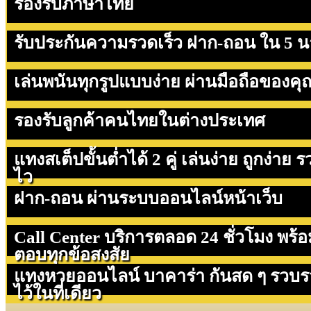
รองรับภาษาไทย
รับประกันความรวดเร็ว ฝาก-ถอน ใน 5 น
เล่นพนันทุกรูปแบบง่าย ผ่านมือถือของคุ
รองรับลูกค้าคนไทยในต่างประเทศ
แทงสเต็ปขั้นต่ำได้ 2 คู่ เล่นง่าย ถูกง่าย 
ไว
ฝาก-ถอน ผ่านระบบออนไลน์หน้าเว็บ
Call Center บริการตลอด 24 ชั่วโมง พร้อ
ตอบทุกข้อสงสัย
แทงหวยออนไลน์ บาคาร่า กันสด ๆ รวบ
ไว้ในที่เดียว