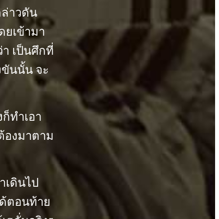
ล่าวดัน
โดยเข้ามา
า เป็นศึกที่
ขันนั้น จะ
่งก็ทำเอา
0 ต้องมาตาม
ลาเดินไป
ได้ตอนท้าย