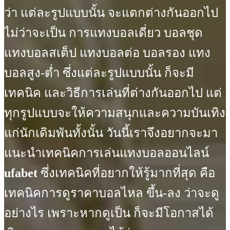
ว่า แต่ละรูปแบบนั้น จะแตกต่างกันออกไป
ไม่ว่าจะเป็น การแทงบอลเดี่ยว บอลชุด
แทงบอลสเต็ป แทงบอลต่อ บอลรอง แทง
บอลสูง-ต่ำ ซึ่งแต่ละรูปแบบนั้น ก็จะมี
เทคนิค และวิธีการเล่นที่ต่างกันออกไป แต่
ทุกรูปแบบจะให้ความสนุกและความบันเทิง
แก่นักเดิมพันทั้งนั้น วันนี้เราจึงอยากจะมา
แนะนำเทคนิคการเล่นแทงบอลออนไลน์
ufabet
ซึ่งเทคนิคที่อยากให้รู้มากที่สุด คือ
เทคนิคการดูราคาบอลไหล ขึ้น-ลง ว่าจะดู
อย่างไร เพราะหากดูเป็น ก็จะมีโอกาสได้