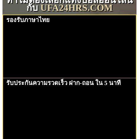
กับ
UFA24HRS.COM
รองรับภาษาไทย
รับประกันความรวดเร็ว ฝาก-ถอน ใน 5 นาที